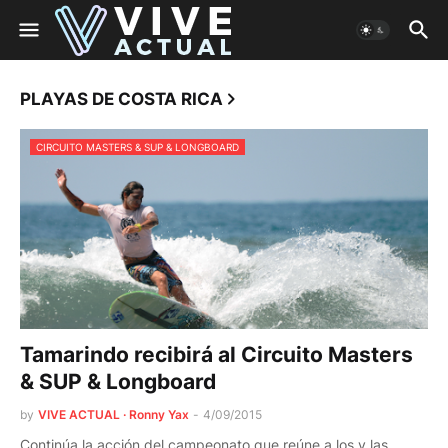
PLAYAS DE COSTA RICA
CIRCUITO MASTERS & SUP & LONGBOARD
Tamarindo recibirá al Circuito Masters
& SUP & Longboard
by
VIVE ACTUAL · Ronny Yax
-
4/09/2015
Continúa la acción del campeonato que reúne a los y las