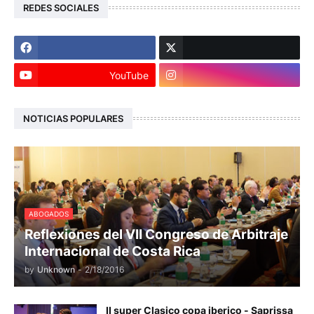
REDES SOCIALES
YouTube
NOTICIAS POPULARES
ABOGADOS
Reflexiones del VII Congreso de Arbitraje
Internacional de Costa Rica
by
Unknown
-
2/18/2016
II super Clasico copa iberico - Saprissa