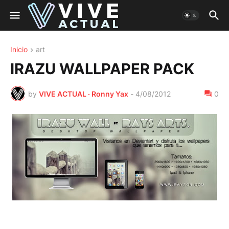
Inicio
art
IRAZU WALLPAPER PACK
by
VIVE ACTUAL · Ronny Yax
-
4/08/2012
0