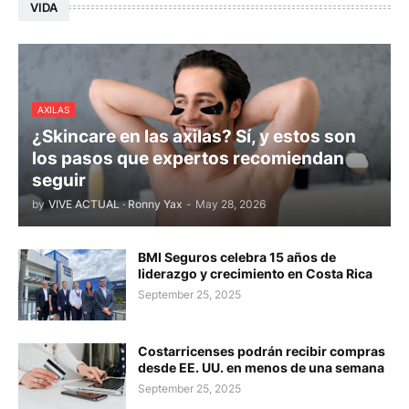
VIDA
AXILAS
¿Skincare en las axilas? Sí, y estos son
los pasos que expertos recomiendan
seguir
by
VIVE ACTUAL · Ronny Yax
-
May 28, 2026
BMI Seguros celebra 15 años de
liderazgo y crecimiento en Costa Rica
September 25, 2025
Costarricenses podrán recibir compras
desde EE. UU. en menos de una semana
September 25, 2025