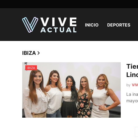
INICIO
DEPORTES
IBIZA
Tie
IBIZA
Lin
by
VIV
La in
mayo