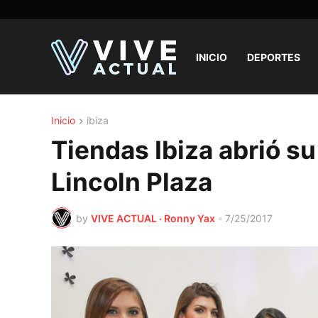
INICIO
DEPORTES
Inicio
ibiza
Tiendas Ibiza abrió su
Lincoln Plaza
by
VIVE ACTUAL · Ronny Yax
-
7/25/2017