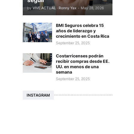
seguir
by
VIVE ACTUAL · Ronny Yax
-
May 28, 2026
BMI Seguros celebra 15
años de liderazgo y
crecimiento en Costa Rica
September 25, 2025
Costarricenses podrán
recibir compras desde EE.
UU. en menos de una
semana
September 25, 2025
INSTAGRAM