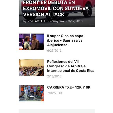
FRONTIER DEBUTA EN
EXPOMÓVIL CON SU NUEVA
VERSIÓN ATTACK
by
VIVE ACTUAL · Ronny Yax
-
3/12/2018
II super Clasico copa
iberico - Saprissa vs
Alajuelense
6/25/2013
Reflexiones del VII
Congreso de Arbitraje
Internacional de Costa Rica
2/18/2016
CARRERA TXE+ 12K Y 6K
7/02/2013