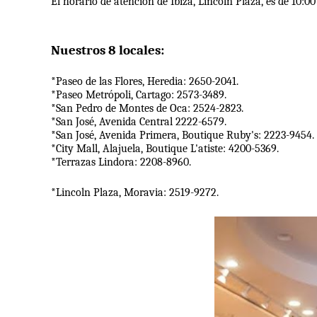
El horario de atención de Ibiza, Lincoln Plaza, es de 10:00
Nuestros 8 locales:
*Paseo de las Flores, Heredia: 2650-2041. 
*Paseo Metrópoli, Cartago: 2573-3489.
*San Pedro de Montes de Oca: 2524-2823. 
*San José, Avenida Central 2222-6579.
*San José, Avenida Primera, Boutique Ruby's: 2223-9454. 
*City Mall, Alajuela, Boutique L'atiste: 4200-5369. 
*Terrazas Lindora: 2208-8960. 
*Lincoln Plaza, Moravia: 2519-9272.