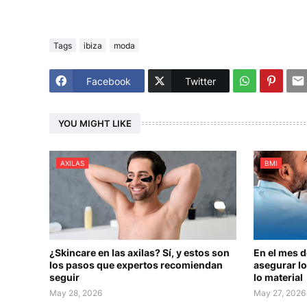
Tags
ibiza
moda
Facebook
Twitter
YOU MIGHT LIKE
AXILAS
BMI
¿Skincare en las axilas? Sí, y estos son
En el mes 
los pasos que expertos recomiendan
asegurar lo
seguir
lo material
May 28, 2026
May 27, 2026