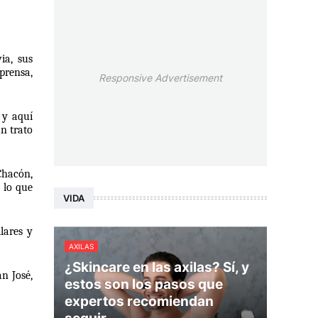
a, sus 
prensa, 
Responsive Advertisement
y aquí 
 trato 
hacón, 
lo que 
VIDA
ares y 
AXILAS
¿Skincare en las axilas? Sí, y
 José, 
estos son los pasos que
expertos recomiendan