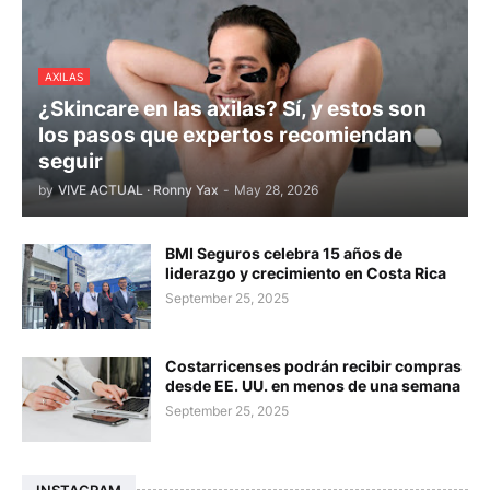
AXILAS
¿Skincare en las axilas? Sí, y estos son
los pasos que expertos recomiendan
seguir
by
VIVE ACTUAL · Ronny Yax
-
May 28, 2026
BMI Seguros celebra 15 años de
liderazgo y crecimiento en Costa Rica
September 25, 2025
Costarricenses podrán recibir compras
desde EE. UU. en menos de una semana
September 25, 2025