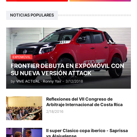
NOTICIAS POPULARES
EXPOMOVIL
FRONTIER DEBUTA EN EXPOMÓVIL CON
SU NUEVA VERSIÓN ATTACK
by
VIVE ACTUAL · Ronny Yax
-
3/12/2018
Reflexiones del VII Congreso de
Arbitraje Internacional de Costa Rica
2/18/2016
II super Clasico copa iberico - Saprissa
vs Alajuelense