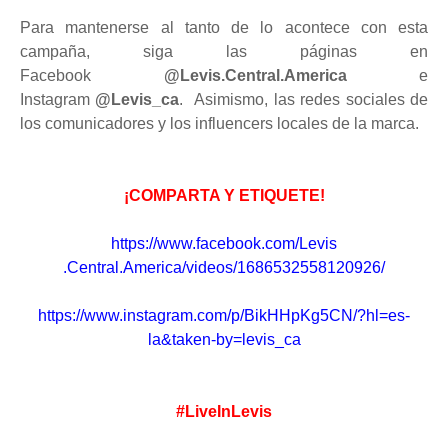
Para mantenerse al tanto de lo acontece con esta
campaña, siga las páginas en
Facebook
@Levis.Central.Americ
a
e
Instagram
@Levis_ca
. Asimismo
, las redes sociales de
los comunicadores y los influencers locales de la marca.
¡COMPARTA Y ETIQUETE!
https://www.facebook.com/Levis
.Central.America/videos/168653
2558120926/
https://www.instagram.com/p/Bi
kHHpKg5CN/?hl=es-
la&taken-by=l
evis_ca
#LiveInLevis