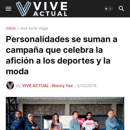
Inicio
ana lucía vega
Personalidades se suman a
campaña que celebra la
afición a los deportes y la
moda
by
VIVE ACTUAL · Ronny Yax
-
5/10/2018