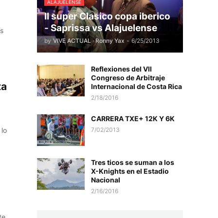
ALAJUELENSE
II super Clasico copa iberico
- Saprissa vs Alajuelense
os
by
VIVE ACTUAL · Ronny Yax
-
6/25/2013
Reflexiones del VII
Congreso de Arbitraje
ta
Internacional de Costa Rica
2/18/2016
CARRERA TXE+ 12K Y 6K
 lo
7/02/2013
Tres ticos se suman a los
X-Knights en el Estadio
Nacional
2/16/2016
te