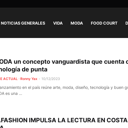
NOTICIAS GENERALES
VIDA
MODA
FOOD COURT
D
DA un concepto vanguardista que cuenta 
nología de punta
E ACTUAL · Ronny Yax
-
10/12/2023
lanzamiento en el país reúne arte, moda, diseño, tecnología y buen g
A es una …
AFASHION IMPULSA LA LECTURA EN COSTA
CA