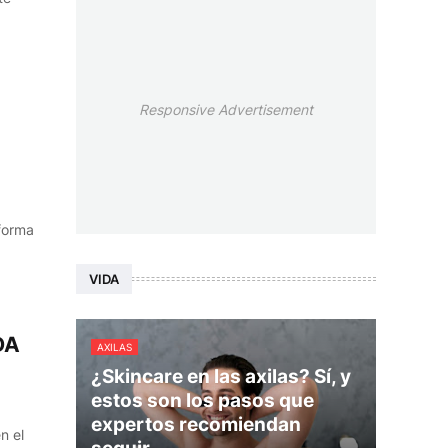
Responsive Advertisement
forma
VIDA
DA
AXILAS
¿Skincare en las axilas? Sí, y
estos son los pasos que
expertos recomiendan
n el