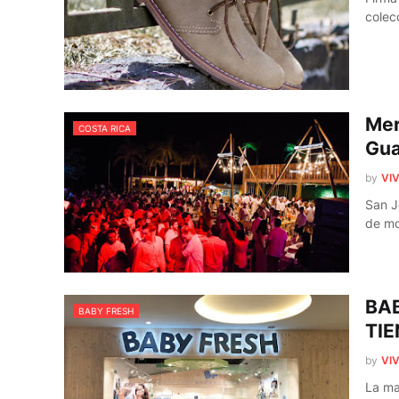
colec
Mer
COSTA RICA
Gua
by
VIV
San J
de m
BAB
BABY FRESH
TI
by
VIV
La ma