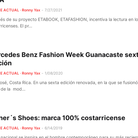
E ACTUAL · Ronny Yax
-
7/27/2021
vés de su proyecto ETABOOK, ETAFASHION, incentiva la lectura en l
rricenses. El pr…
cedes Benz Fashion Week Guanacaste sex
ción
E ACTUAL · Ronny Yax
-
1/08/2020
osé, Costa Rica. En una sexta edición renovada, en la que se fusionó
 de la mod…
er´s Shoes: marca 100% costarricense
E ACTUAL · Ronny Yax
-
6/14/2019
 nacional se inspira en el hombre contemporáneo para su más recien