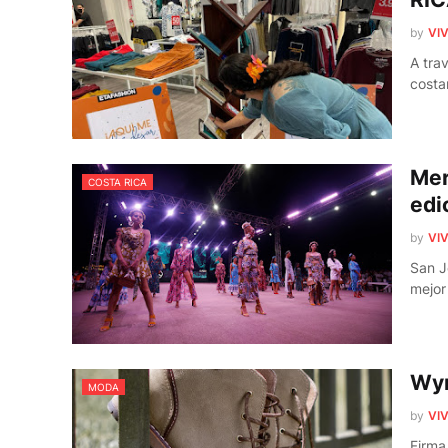
by
VIV
A tra
costa
Mer
COSTA RICA
edi
by
VIV
San J
mejor
Wyn
MODA
by
VIV
Firma