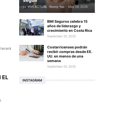
seguir
by
VIVE ACTUAL · Ronny Yax
-
May 28, 2026
BMI Seguros celebra 15
años de liderazgo y
crecimiento en Costa Rica
September 25, 2025
Costarricenses podrán
frecerá
recibir compras desde EE.
UU. en menos de una
semana
September 25, 2025
 EL
INSTAGRAM
s