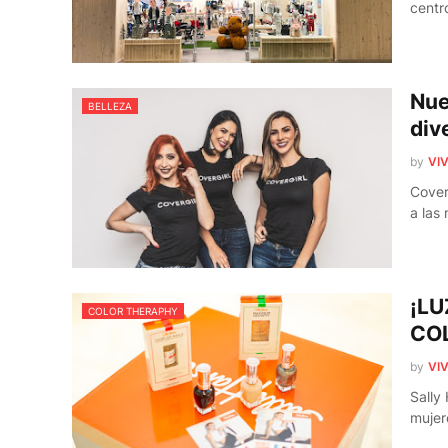
centr
Nue
BELLEZA
div
by
VIV
Cover
a las
¡LU
COLOR THERAPHY
CO
by
VIV
Sally
mujer