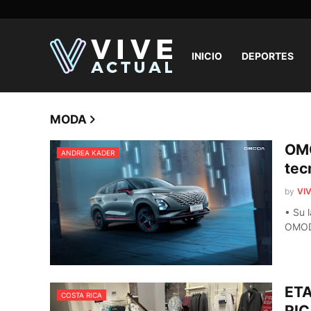
INICIO
DEPORTES
MODA
OMO
ANDREA KADER
tec
by
VIV
• Su 
OMOD
ET
COSTA RICA
RI