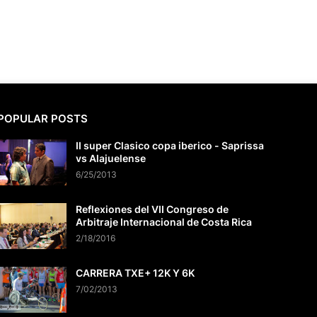
POPULAR POSTS
II super Clasico copa iberico - Saprissa
vs Alajuelense
6/25/2013
Reflexiones del VII Congreso de
Arbitraje Internacional de Costa Rica
2/18/2016
CARRERA TXE+ 12K Y 6K
7/02/2013