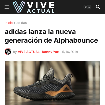
Inicio
adidas
adidas lanza la nueva
generación de Alphabounce
by
VIVE ACTUAL · Ronny Yax
-
5/10/2018