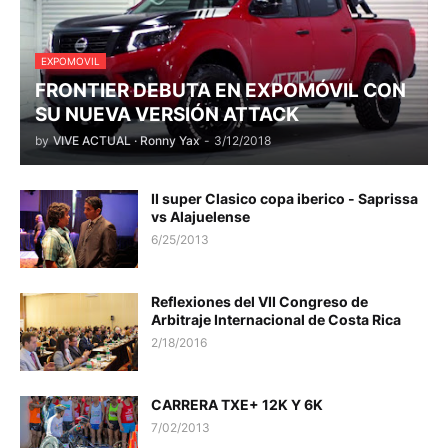
EXPOMOVIL
FRONTIER DEBUTA EN EXPOMÓVIL CON
SU NUEVA VERSIÓN ATTACK
by
VIVE ACTUAL · Ronny Yax
-
3/12/2018
II super Clasico copa iberico - Saprissa
vs Alajuelense
6/25/2013
Reflexiones del VII Congreso de
Arbitraje Internacional de Costa Rica
2/18/2016
CARRERA TXE+ 12K Y 6K
7/02/2013