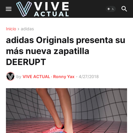
Inicio
adidas
adidas Originals presenta su
más nueva zapatilla
DEERUPT
by
VIVE ACTUAL · Ronny Yax
-
4/27/2018