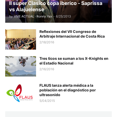
II super Clasico copa iberico - Saprissa
vs Alajuelense
by
VIVE ACTUAL · Ronny Yax
-
6/25/2013
Reflexiones del VII Congreso de
Arbitraje Internacional de Costa Rica
2/18/2016
Tres ticos se suman a los X-Knights en
el Estadio Nacional
2/16/2016
FLAUS lanza alerta médica a la
población en el diagnóstico por
ultrasonido
5/04/2015