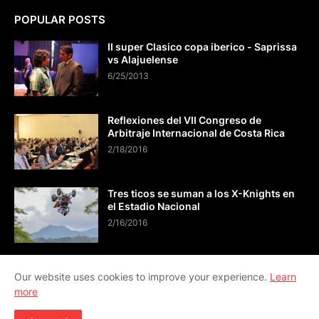
POPULAR POSTS
II super Clasico copa iberico - Saprissa
vs Alajuelense
6/25/2013
Reflexiones del VII Congreso de
Arbitraje Internacional de Costa Rica
2/18/2016
Tres ticos se suman a los X-Knights en
el Estadio Nacional
2/16/2016
Our website uses cookies to improve your experience.
Learn
more
CONTÁCTO info@viveactual.com