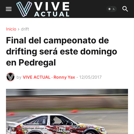
Inicio
drift
Final del campeonato de
drifting será este domingo
en Pedregal
by
VIVE ACTUAL · Ronny Yax
-
12/05/2017