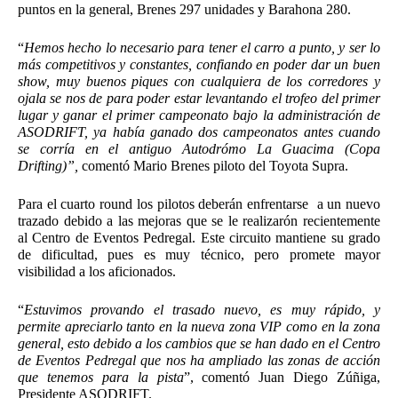
puntos en la general, Brenes 297 unidades y Barahona 280. 
“
Hemos hecho lo necesario para tener el carro a punto, y ser lo 
más competitivos y constantes, confiando en poder dar un buen 
show, muy buenos piques con cualquiera de los corredores y 
ojala se nos de para poder estar levantando el trofeo del primer 
lugar y ganar el primer campeonato bajo la administración de 
ASODRIFT, ya había ganado dos campeonatos antes cuando 
se corría en el antiguo Autodrómo La Guacima (Copa 
Drifting)”,
 comentó Mario Brenes piloto del Toyota Supra. 
Para el cuarto round los pilotos deberán enfrentarse  a un nuevo 
trazado debido a las mejoras que se le realizarón recientemente 
al Centro de Eventos Pedregal. Este circuito mantiene su grado 
de dificultad, pues es muy técnico, pero promete mayor 
visibilidad a los aficionados. 
“
Estuvimos provando el trasado nuevo, es muy rápido, y 
permite apreciarlo tanto en la nueva zona VIP como en la zona 
general, esto debido a los cambios que se han dado en el Centro 
de Eventos Pedregal que nos ha ampliado las zonas de acción 
que tenemos para la pista
”, comentó Juan Diego Zúñiga, 
Presidente ASODRIFT. 