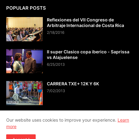
POPULAR POSTS
Reflexiones del VII Congreso de
Arbitraje Internacional de Costa Rica
2/18/2016
II super Clasico copa iberico - Saprissa
vs Alajuelense
6/25/2013
CARRERA TXE+ 12K Y 6K
7/02/2013
Our website uses cookies to improve your experience.
Learn
more
CONTÁCTO info@viveactual.com