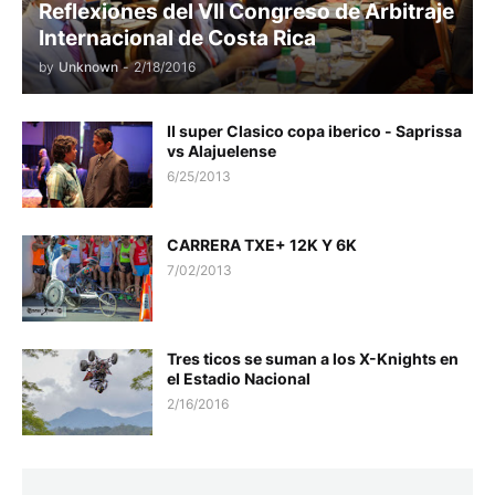
Reflexiones del VII Congreso de Arbitraje
Internacional de Costa Rica
by
Unknown
-
2/18/2016
II super Clasico copa iberico - Saprissa
vs Alajuelense
6/25/2013
CARRERA TXE+ 12K Y 6K
7/02/2013
Tres ticos se suman a los X-Knights en
el Estadio Nacional
2/16/2016