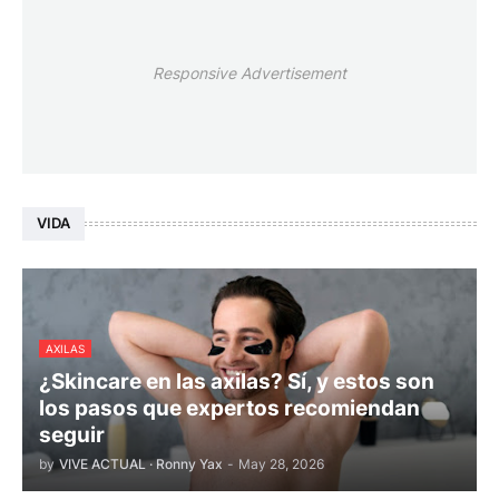
Responsive Advertisement
VIDA
AXILAS
¿Skincare en las axilas? Sí, y estos son
los pasos que expertos recomiendan
seguir
by
VIVE ACTUAL · Ronny Yax
-
May 28, 2026