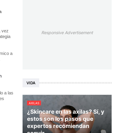
a
a vez
Responsive Advertisement
ategia
ómico a
n
VIDA
o a las
nes
AXILAS
¿Skincare en las axilas? Sí, y
estos son los pasos que
expertos recomiendan