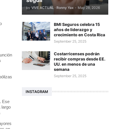
seguir
by
VIVE ACTUAL · Ronny Yax
-
May 28, 2026
o
BMI Seguros celebra 15
años de liderazgo y
crecimiento en Costa Rica
September 25, 2025
Costarricenses podrán
función
recibir compras desde EE.
a
UU. en menos de una
semana
September 25, 2025
pólizas
INSTAGRAM
. Ese
 largo
a
ayores
mas en