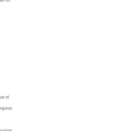
ue el
seguros
irugías