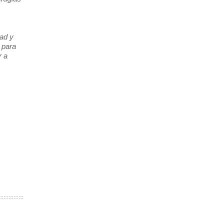
tad y
 para
r a