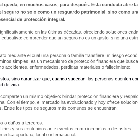
onal queda, en muchos casos, para después. Esta conducta abre la
 el seguro no solo como un resguardo patrimonial, sino como un
sencial de protección integral.
gnificativamente en las últimas décadas, ofreciendo soluciones cad
 educativo: comprender que un seguro no es un gasto, sino una estr
ato mediante el cual una persona o familia transfiere un riesgo econ
rminos simples, es un mecanismo de protección financiera que busca
o accidentes, enfermedades, pérdidas materiales o fallecimiento.
vistos, sino garantizar que, cuando sucedan, las personas cuenten co
d de vida.
comparten un mismo objetivo: brindar protección financiera y respald
iana. Con el tiempo, el mercado ha evolucionado y hoy ofrece solucio
s. Entre los tipos de seguros más comunes se encuentran:
s o daños a terceros.
ificios y sus contenidos ante eventos como incendios o desastres.
médica oportuna, local o internacional.