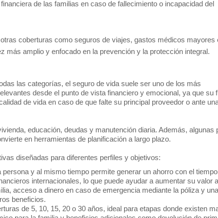
 financiera de las familias en caso de fallecimiento o incapacidad del
n otras coberturas como seguros de viajes, gastos médicos mayores 
z más amplio y enfocado en la prevención y la protección integral.
odas las categorías, el seguro de vida suele ser uno de los más
evantes desde el punto de vista financiero y emocional, ya que su 
calidad de vida en caso de que falte su principal proveedor o ante un
ivienda, educación, deudas y manutención diaria. Además, algunas 
nvierte en herramientas de planificación a largo plazo.
vas diseñadas para diferentes perfiles y objetivos:
a persona y al mismo tiempo permite generar un ahorro con el tiempo
ancieros internacionales, lo que puede ayudar a aumentar su valor a
lia, acceso a dinero en caso de emergencia mediante la póliza y un
ros beneficios.
rturas de 5, 10, 15, 20 o 30 años, ideal para etapas donde existen m
ico para la familia y beneficios adicionales como devolución de pri