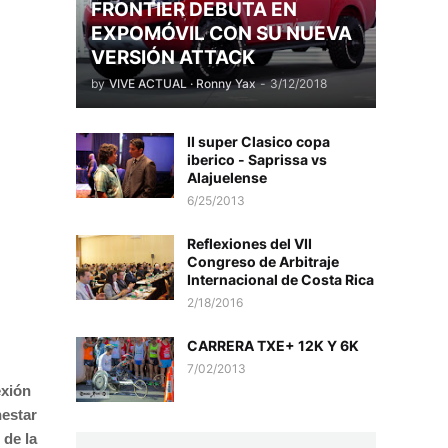
FRONTIER DEBUTA EN
EXPOMÓVIL CON SU NUEVA
VERSIÓN ATTACK
by
VIVE ACTUAL · Ronny Yax
-
3/12/2018
II super Clasico copa
iberico - Saprissa vs
Alajuelense
6/25/2013
Reflexiones del VII
Congreso de Arbitraje
Internacional de Costa Rica
2/18/2016
CARRERA TXE+ 12K Y 6K
7/02/2013
exión
nestar
 de la