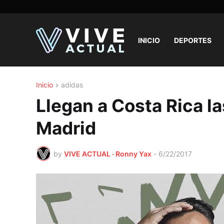
INICIO
DEPORTES
Inicio
adidas
Llegan a Costa Rica l
Madrid
by
VIVE ACTUAL · Ronny Yax
-
6/22/2017