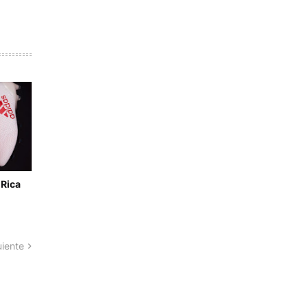
 Rica
uiente