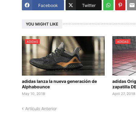
Facebook
Twitter
YOU MIGHT LIKE
ADIDAS
ADIDAS
adidas lanza la nueva generación de
adidas Ori
Alphabounce
zapatilla 
May 10, 2018
April 27, 2018
Artículo Anterior