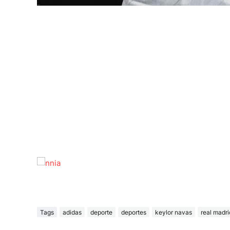
Tags
adidas
deporte
deportes
keylor navas
real madri