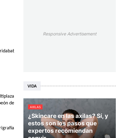
Responsive Advertisement
idabat 
VIDA
iplaza 
peón de 
AXILAS
¿Skincare en las axilas? Sí, y
estos son los pasos que
grafía 
expertos recomiendan