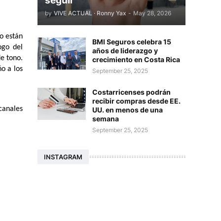
seguir
by
VIVE ACTUAL · Ronny Yax
-
May 28, 2026
 están 
BMI Seguros celebra 15
go del 
años de liderazgo y
e tono. 
crecimiento en Costa Rica
 a los 
September 25, 2025
Costarricenses podrán
recibir compras desde EE.
anales 
UU. en menos de una
semana
September 25, 2025
INSTAGRAM