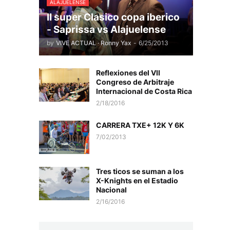
ALAJUELENSE
II super Clasico copa iberico
- Saprissa vs Alajuelense
by
VIVE ACTUAL · Ronny Yax
-
6/25/2013
Reflexiones del VII
Congreso de Arbitraje
Internacional de Costa Rica
2/18/2016
CARRERA TXE+ 12K Y 6K
7/02/2013
Tres ticos se suman a los
X-Knights en el Estadio
Nacional
2/16/2016