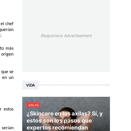
el chef 
uerían 
Responsive Advertisement
. 
to más 
origen 
que se 
 en un 
VIDA
AXILAS
 estos 
¿Skincare en las axilas? Sí, y
estos son los pasos que
expertos recomiendan
serían 