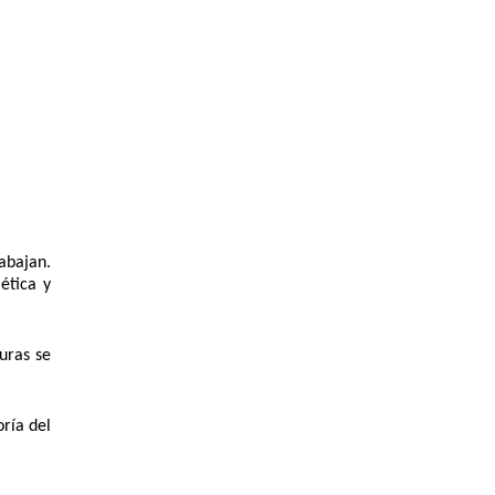
bajan. 
tica y 
uras se 
ía del 