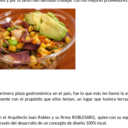
ntes y por lo tanto han decidido trabajar con los mejores proveedores
rimera plaza gastronómica en el país, fue lo que más les llamó la at
nte con el propósito que ellos tenían, un lugar que tuviera terraza
on el Arquitecto Juan Robles y su firma ROBLESARQ, quien con su equ
través del desarrollo de un concepto de diseño 100% local.