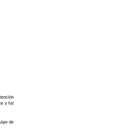
.
ención 
 y luz 
ipo de 