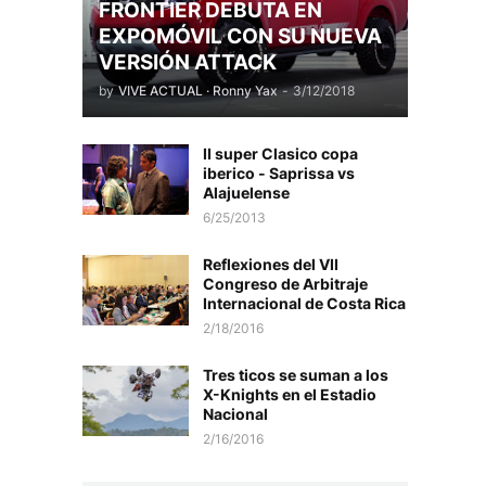
FRONTIER DEBUTA EN
EXPOMÓVIL CON SU NUEVA
VERSIÓN ATTACK
by
VIVE ACTUAL · Ronny Yax
-
3/12/2018
II super Clasico copa
iberico - Saprissa vs
Alajuelense
6/25/2013
Reflexiones del VII
Congreso de Arbitraje
Internacional de Costa Rica
2/18/2016
Tres ticos se suman a los
X-Knights en el Estadio
Nacional
2/16/2016