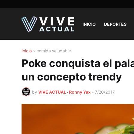
INICIO
DEPORTES
Inicio
comida saludable
Poke conquista el pa
un concepto trendy
by
VIVE ACTUAL · Ronny Yax
-
7/20/2017