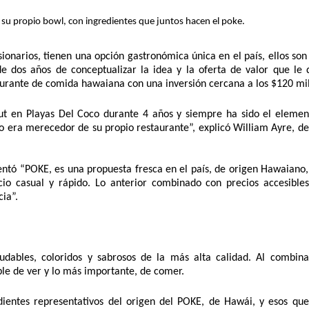
 su propio bowl, con ingredientes que juntos hacen el poke.
onarios, tienen una opción gastronómica única en el país, ellos son 
e dos años de conceptualizar la idea y la oferta de valor que le q
taurante de comida hawaiana con una inversión cercana a los $120 mil
ut en Playas Del Coco durante 4 años y siempre ha sido el elemen
 era merecedor de su propio restaurante”, explicó William Ayre, de 
entó “POKE, es una propuesta fresca en el país, de origen Hawaiano, 
cio casual y rápido. Lo anterior combinado con precios accesibles
ia”. 
ludables, coloridos y sabrosos de la más alta calidad. Al combinar
ble de ver y lo más importante, de comer.
ientes representativos del origen del POKE, de Hawái, y esos que 