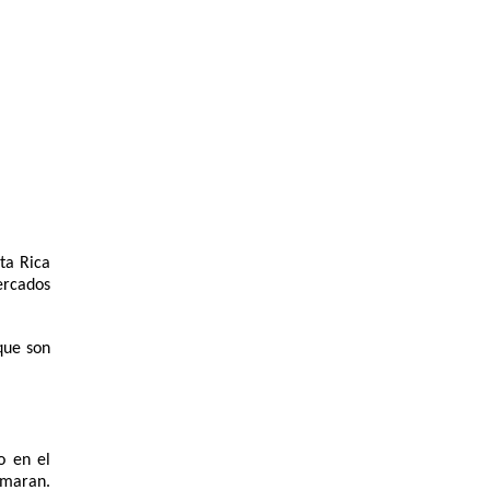
a Rica 
rcados 
ue son 
 en el 
maran. 