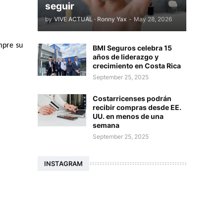
seguir
by
VIVE ACTUAL · Ronny Yax
-
May 28, 2026
pre su 
BMI Seguros celebra 15
años de liderazgo y
crecimiento en Costa Rica
September 25, 2025
Costarricenses podrán
recibir compras desde EE.
UU. en menos de una
semana
September 25, 2025
INSTAGRAM