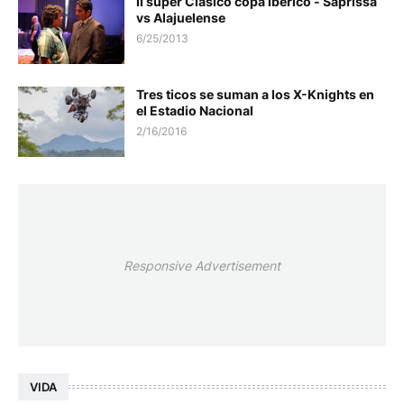
II super Clasico copa iberico - Saprissa
vs Alajuelense
6/25/2013
Tres ticos se suman a los X-Knights en
el Estadio Nacional
2/16/2016
Responsive Advertisement
VIDA