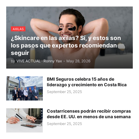
AXILAS
¿Skincare en las axilas? Sí, y estos son
los pasos que expertos recomiendan
seguir
by
VIVE ACTUAL · Ronny Yax
-
May 28, 2026
BMI Seguros celebra 15 años de
liderazgo y crecimiento en Costa Rica
September 25, 2025
Costarricenses podrán recibir compras
desde EE. UU. en menos de una semana
September 25, 2025