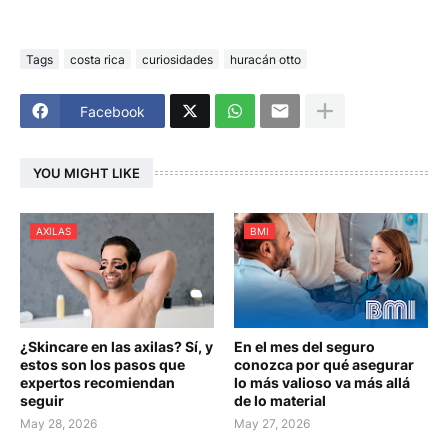
Tags
costa rica
curiosidades
huracán otto
Facebook
YOU MIGHT LIKE
AXILAS
BMI
¿Skincare en las axilas? Sí, y
En el mes del seguro
estos son los pasos que
conozca por qué asegurar
expertos recomiendan
lo más valioso va más allá
seguir
de lo material
May 28, 2026
May 27, 2026