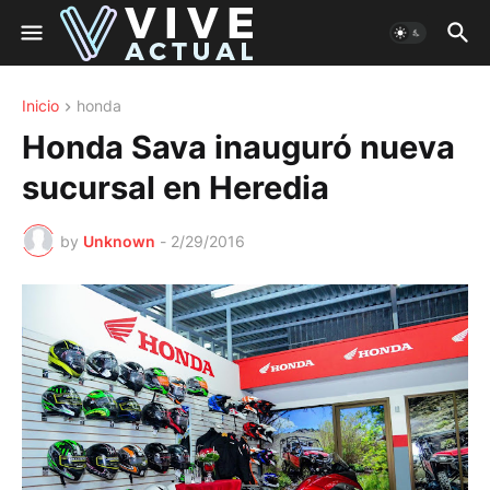
Inicio
honda
Honda Sava inauguró nueva
sucursal en Heredia
by
Unknown
-
2/29/2016