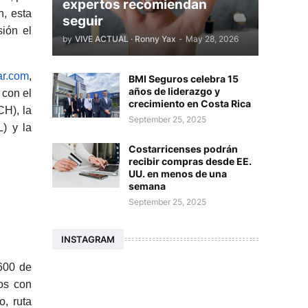
expertos recomiendan
n, esta
seguir
sión el
by
VIVE ACTUAL · Ronny Yax
-
May 28, 2026
r.co
m
,
BMI Seguros celebra 15
años de liderazgo y
 con el
crecimiento en Costa Rica
CH), la
September 25, 2025
) y la
Costarricenses podrán
recibir compras desde EE.
UU. en menos de una
semana
September 25, 2025
INSTAGRAM
7600 de
os con
o, ruta