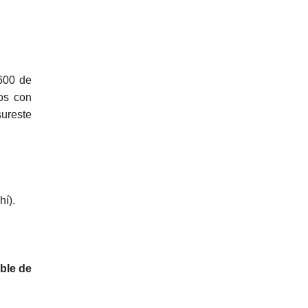
7600 de
os con
sureste
chí).
ible de