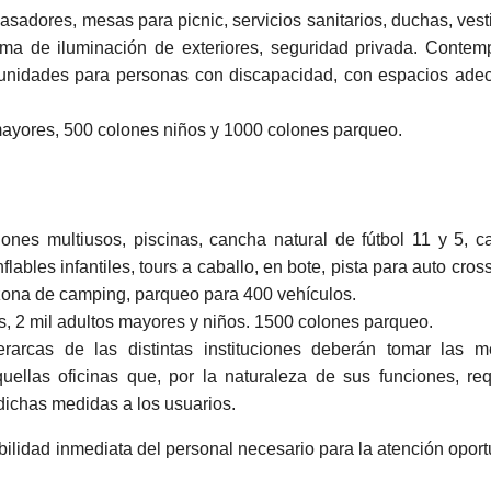
asadores, mesas para picnic, servicios sanitarios, duchas, vest
ema de iluminación de exteriores, seguridad privada. Contem
tunidades para personas con discapacidad, con espacios ade
mayores, 500 colones niños y 1000 colones parqueo.
lones multiusos, piscinas, cancha natural de fútbol 11 y 5, 
ables infantiles, tours a caballo, en bote, pista para auto cross
 zona de camping, parqueo para 400 vehículos.
s, 2 mil adultos mayores y niños. 1500 colones parqueo.
jerarcas de las distintas instituciones deberán tomar las 
uellas oficinas que, por la naturaleza de sus funciones, re
 dichas medidas a los usuarios.
ilidad inmediata del personal necesario para la atención opor