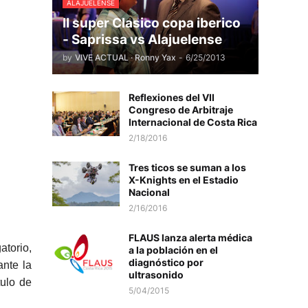
ALAJUELENSE
II super Clasico copa iberico
- Saprissa vs Alajuelense
by
VIVE ACTUAL · Ronny Yax
-
6/25/2013
Reflexiones del VII
Congreso de Arbitraje
Internacional de Costa Rica
2/18/2016
Tres ticos se suman a los
X-Knights en el Estadio
Nacional
2/16/2016
FLAUS lanza alerta médica
atorio,
a la población en el
diagnóstico por
ante la
ultrasonido
tulo de
5/04/2015