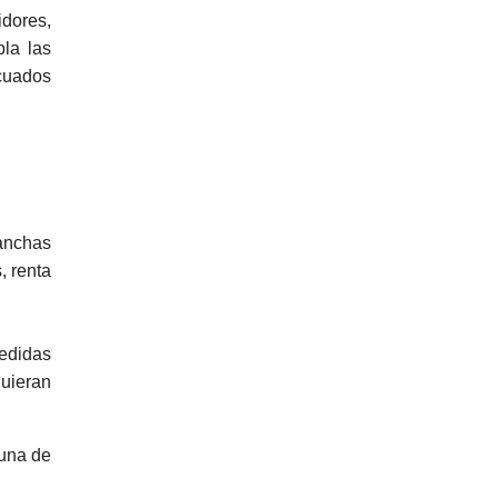
idores,
pla las
cuados
canchas
, renta
medidas
quieran
tuna de