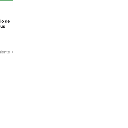
io de
sus
uiente