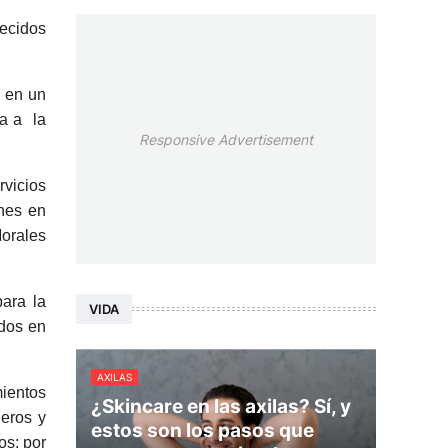
lecidos
s en un
ra a la
Responsive Advertisement
rvicios
ones en
Morales
para la
VIDA
odos en
AXILAS
mientos
¿Skincare en las axilas? Sí, y
leros y
estos son los pasos que
os; por