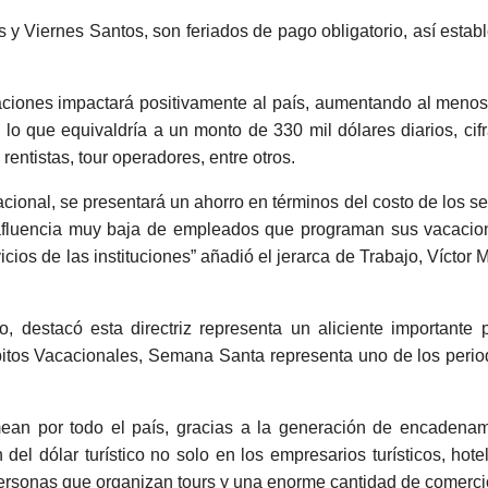
 y Viernes Santos, son feriados de pago obligatorio, así estab
caciones impactará positivamente al país, aumentando al meno
lo que equivaldría a un monto de 330 mil dólares diarios, cif
rentistas, tour operadores, entre otros.
cional, se presentará un ahorro en términos del costo de los se
na afluencia muy baja de empleados que programan sus vacaci
os de las instituciones” añadió el jerarca de Trabajo, Víctor 
o, destacó esta directriz representa un aliciente importante 
Hábitos Vacacionales, Semana Santa representa uno de los peri
mean por todo el país, gracias a la generación de encadena
del dólar turístico no solo en los empresarios turísticos, hote
 personas que organizan tours y una enorme cantidad de comerci