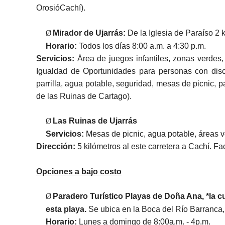
OrosióCachí).
Ø
Mirador de Ujarrás:
De la Iglesia de Paraíso 2 k
Horario:
Todos los días 8:00 a.m. a 4:30 p.m.
Servicios:
Área de juegos infantiles, zonas verdes,
Igualdad de Oportunidades para personas con dis
parrilla, agua potable, seguridad, mesas de picnic, 
de las Ruinas de Cartago).
Ø
Las Ruinas de Ujarrás
Servicios:
Mesas de picnic, agua potable, áreas ve
Dirección:
5 kilómetros al este carretera a Cachí. F
Opciones a bajo costo
Ø
Paradero Turístico Playas de Doña Ana, *la cu
esta playa.
Se ubica en la Boca del Río Barranca, 
Horario:
Lunes a domingo de 8:00a.m. - 4p.m.