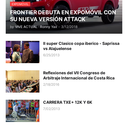
EXPOMOVIL
FRONTIER DEBUTA EN EXPOMÓVIL CON
SU NUEVA VERSIÓN ATTACK
by
VIVE ACTUAL · Ronny Yax
-
3/12/2018
II super Clasico copa iberico - Saprissa
vs Alajuelense
6/25/2013
Reflexiones del VII Congreso de
Arbitraje Internacional de Costa Rica
2/18/2016
CARRERA TXE+ 12K Y 6K
7/02/2013