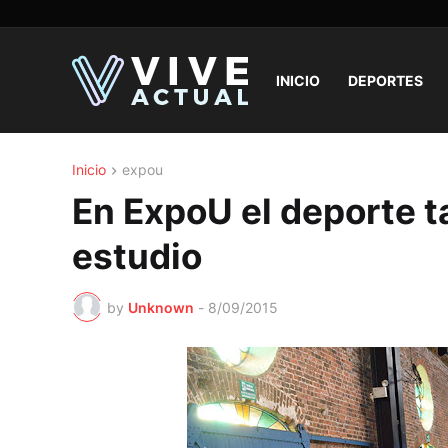
INICIO
DEPORTES
Inicio
expou
En ExpoU el deporte 
estudio
by
Unknown
-
8/09/2015