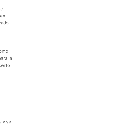
se
 en
izado
como
ara la
berto
a y se