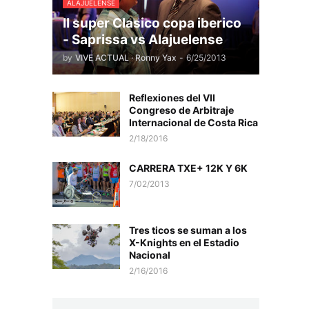
ALAJUELENSE
II super Clasico copa iberico
- Saprissa vs Alajuelense
by
VIVE ACTUAL · Ronny Yax
-
6/25/2013
Reflexiones del VII
Congreso de Arbitraje
Internacional de Costa Rica
2/18/2016
CARRERA TXE+ 12K Y 6K
7/02/2013
Tres ticos se suman a los
X-Knights en el Estadio
Nacional
2/16/2016