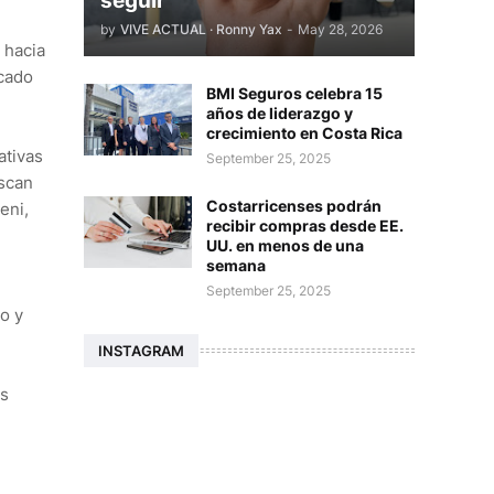
seguir
by
VIVE ACTUAL · Ronny Yax
-
May 28, 2026
 hacia
ocado
BMI Seguros celebra 15
años de liderazgo y
crecimiento en Costa Rica
ativas
September 25, 2025
uscan
Costarricenses podrán
eni,
recibir compras desde EE.
UU. en menos de una
semana
September 25, 2025
o y
INSTAGRAM
us