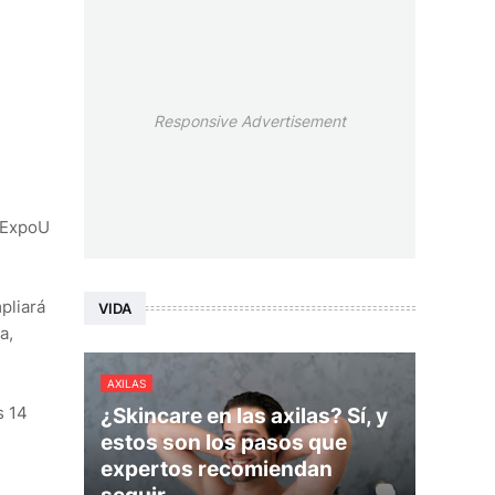
Responsive Advertisement
, ExpoU
pliará
VIDA
a,
AXILAS
s 14
¿Skincare en las axilas? Sí, y
estos son los pasos que
expertos recomiendan