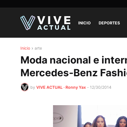
INICIO
DEPORTES
Inicio
arte
Moda nacional e inter
Mercedes-Benz Fash
by
VIVE ACTUAL · Ronny Yax
-
12/30/2014