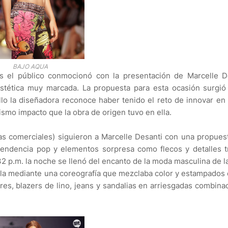
BAJO AQUA
as el público conmocionó con la presentación de Marcelle De
estética muy marcada. La propuesta para esta ocasión surgi
ello la diseñadora reconoce haber tenido el reto de innovar en
ismo impacto que la obra de origen tuvo en ella.
 comerciales) siguieron a Marcelle Desanti con una propues
tendencia pop y elementos sorpresa como flecos y detalles t
32 p.m. la noche se llenó del encanto de la moda masculina de 
rela mediante una coreografía que mezclaba color y estampados
res, blazers de lino, jeans y sandalias en arriesgadas combina