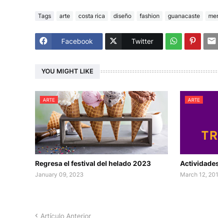
Tags
arte
costa rica
diseño
fashion
guanacaste
mer
Facebook
Twitter
YOU MIGHT LIKE
ARTE
ARTE
Regresa el festival del helado 2023
Actividad
January 09, 2023
March 12, 20
Artículo Anterior