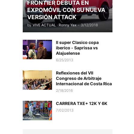
FRONTIER DEBUTA EN
EXPOMÓVIL CON SU NUEVA
VERSIÓN ATTACK
by
VIVE ACTUAL · Ronny Yax
-
3/12/2018
II super Clasico copa
iberico - Saprissa vs
Alajuelense
6/25/2013
Reflexiones del VII
Congreso de Arbitraje
Internacional de Costa Rica
2/18/2016
CARRERA TXE+ 12K Y 6K
7/02/2013
.