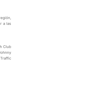
egión,
r a las
ch Club
 Johnny
Traffic