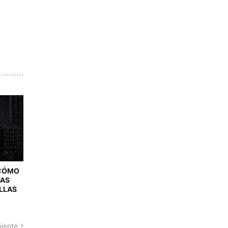
 CÓMO
DAS
ELLAS
uiente