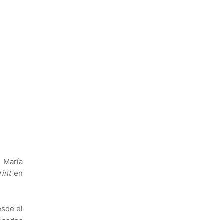
e María
rint
en
esde el