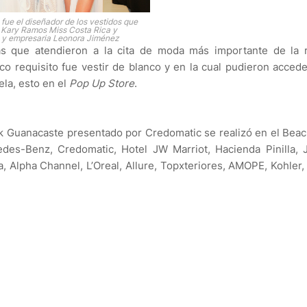
 fue el diseñador de los vestidos que
n Kary Ramos Miss Costa Rica y
 y empresaria Leonora Jiménez
as que atendieron a la cita de moda más importante de la r
ico requisito fue vestir de blanco y en la cual pudieron accede
la, esto en el
Pop Up Store
.
 Guanacaste presentado por Credomatic se realizó en el Bea
cedes-Benz, Credomatic, Hotel JW Marriot, Hacienda Pinilla,
ta, Alpha Channel, L’Oreal, Allure, Topxteriores, AMOPE, Kohler, 