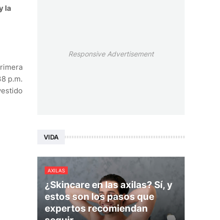
y la
Responsive Advertisement
primera
38 p.m.
vestido
VIDA
AXILAS
¿Skincare en las axilas? Sí, y
estos son los pasos que
expertos recomiendan