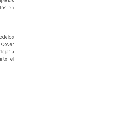
mpados
elos en
modelos
 Cover
lejar a
rte, el