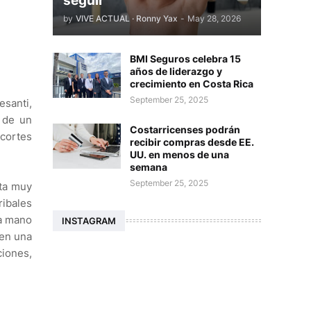
seguir
by
VIVE ACTUAL · Ronny Yax
-
May 28, 2026
BMI Seguros celebra 15
años de liderazgo y
crecimiento en Costa Rica
September 25, 2025
santi,
ó de un
Costarricenses podrán
 cortes
recibir compras desde EE.
UU. en menos de una
semana
September 25, 2025
ta muy
ribales
la mano
INSTAGRAM
 en una
ciones,