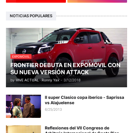
NOTICIAS POPULARES
EXPOMOVIL
FRONTIER DEBUTA EN EXPOMÓVIL CON
SU NUEVA VERSIÓN ATTACK
by
VIVE ACTUAL · Ronny Yax
-
3/12/2018
II super Clasico copa iberico - Saprissa
vs Alajuelense
6/25/2013
Reflexiones del VII Congreso de