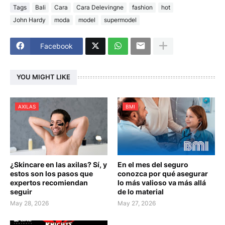
Tags
Bali
Cara
Cara Delevingne
fashion
hot
John Hardy
moda
model
supermodel
Facebook
YOU MIGHT LIKE
AXILAS
BMI
¿Skincare en las axilas? Sí, y
En el mes del seguro
estos son los pasos que
conozca por qué asegurar
expertos recomiendan
lo más valioso va más allá
seguir
de lo material
May 28, 2026
May 27, 2026