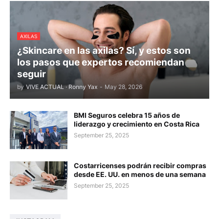
AXILAS
¿Skincare en las axilas? Sí, y estos son
los pasos que expertos recomiendan
seguir
by
VIVE ACTUAL · Ronny Yax
-
May 28, 2026
BMI Seguros celebra 15 años de
liderazgo y crecimiento en Costa Rica
September 25, 2025
Costarricenses podrán recibir compras
desde EE. UU. en menos de una semana
September 25, 2025