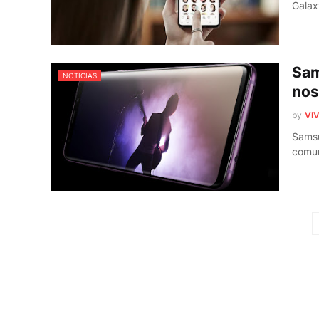
Galax
Sam
NOTICIAS
nos
by
VIV
Samsu
comun