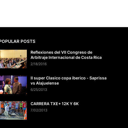
POPULAR POSTS
Reflexiones del VII Congreso de
Arbitraje Internacional de Costa Rica
2/18/2016
II super Clasico copa iberico - Saprissa
vs Alajuelense
6/25/2013
CARRERA TXE+ 12K Y 6K
7/02/2013