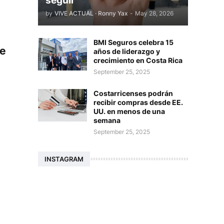
seguir
by
VIVE ACTUAL · Ronny Yax
-
May 28, 2026
BMI Seguros celebra 15
ue
años de liderazgo y
crecimiento en Costa Rica
September 25, 2025
Costarricenses podrán
recibir compras desde EE.
UU. en menos de una
semana
September 25, 2025
INSTAGRAM