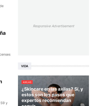
 de
Responsive Advertisement
aña
icenses
VIDA
n
AXILAS
¿Skincare en las axilas? Sí, y
estos son los pasos que
expertos recomiendan
 S9 y