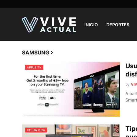
INICIO
DEPORTES
SAMSUNG
Usu
APPLE TV
dis
by
VIV
A par
Smart
Tip
COSTA RICA
pue