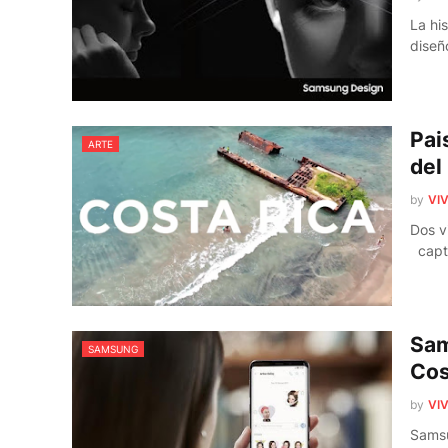
La hi
dise
Pai
ARTE
del
by
VIV
Dos v
capt
Sam
SAMSUNG
Cos
by
VIV
Samsu