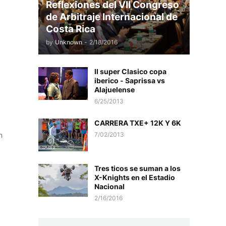
Reflexiones del VII Congreso
de Arbitraje Internacional de
Costa Rica
by
Unknown
-
2/18/2016
II super Clasico copa
iberico - Saprissa vs
Alajuelense
6/25/2013
CARRERA TXE+ 12K Y 6K
n
7/02/2013
Tres ticos se suman a los
X-Knights en el Estadio
Nacional
2/16/2016