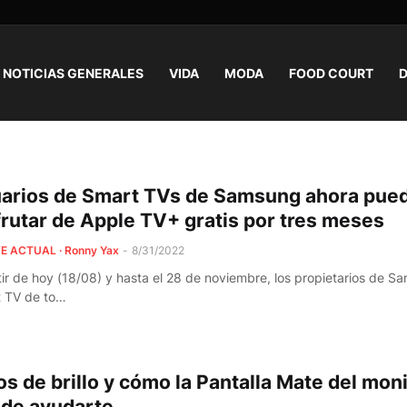
NOTICIAS GENERALES
VIDA
MODA
FOOD COURT
D
arios de Smart TVs de Samsung ahora pue
frutar de Apple TV+ gratis por tres meses
E ACTUAL · Ronny Yax
-
8/31/2022
tir de hoy (18/08) y hasta el 28 de noviembre, los propietarios de 
 TV de to…
os de brillo y cómo la Pantalla Mate del mon
de ayudarte