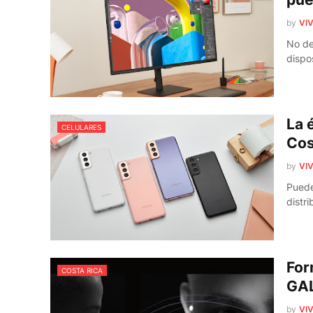
by
VIV
No de
dispo
La 
CELULARES
Cos
by
VIV
Puede
distr
For
COSTA RICA
GA
by
VIV