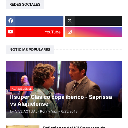
REDES SOCIALES
YouTube
NOTICIAS POPULARES
ALAJUELENSE
II super Clasico copa iberico - Saprissa
vs Alajuelense
by
VIVE ACTUAL · Ronny Yax
-
6/25/2013
Reflexiones del VII Congreso de