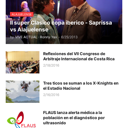
ALAJUELENSE
II super Clasico copa iberico - Saprissa
vs Alajuelense
by
VIVE ACTUAL · Ronny Yax
-
6/25/2013
Reflexiones del VII Congreso de
Arbitraje Internacional de Costa Rica
2/18/2016
Tres ticos se suman a los X-Knights en
el Estadio Nacional
2/16/2016
FLAUS lanza alerta médica a la
población en el diagnóstico por
ultrasonido