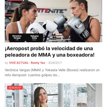
¡Aeropost probó la velocidad de una
peleadora de MMA y una boxeadora!
by
VIVE ACTUAL · Ronny Yax
-
8/28/2017
Verónica Vargas (MMA) y Yokasta Valle (Boxeo) realizaron un
reto Aeropost: cuantos golpes da…
AEROPOST