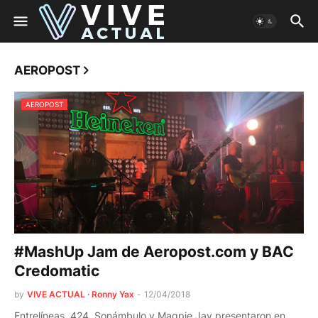
AEROPOST
AEROPOST
#MashUp Jam de Aeropost.com y BAC
Credomatic
by
VIVE ACTUAL · Ronny Yax
-
12/04/2018
Entrelíneas, 424, Sonámbulo y Magpie Jay presentaron en