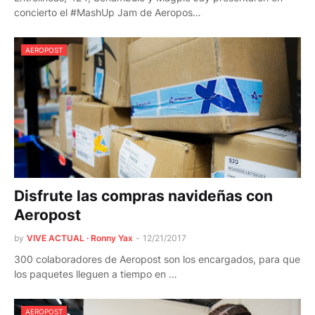
concierto el #MashUp Jam de Aeropos…
AEROPOST
Disfrute las compras navideñas con
Aeropost
by
VIVE ACTUAL · Ronny Yax
-
12/21/2017
300 colaboradores de Aeropost son los encargados, para que
los paquetes lleguen a tiempo en …
AEROPOST