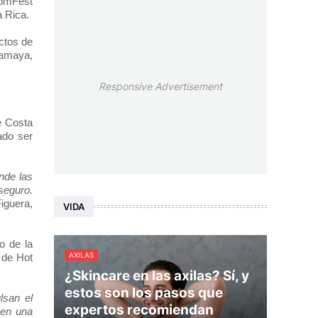
comFest
 Rica.
ctos de
camaya,
Responsive Advertisement
e Costa
ado ser
nde las
seguro.
iguera,
VIDA
o de la
AXILAS
 de Hot
¿Skincare en las axilas? Sí, y
estos son los pasos que
lsan el
expertos recomiendan
 en una