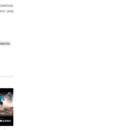
tenemos
omo una
ndamía