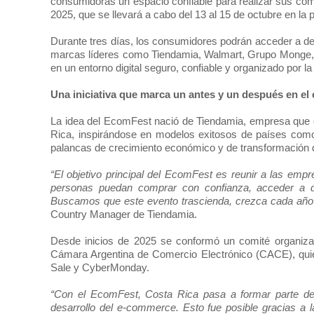
consumidoras un espacio confiable para realizar sus com
2025, que se llevará a cabo del 13 al 15 de octubre en la
Durante tres días, los consumidores podrán acceder a d
marcas líderes como Tiendamia, Walmart, Grupo Monge,
en un entorno digital seguro, confiable y organizado por
Una iniciativa que marca un antes y un después en e
La idea del EcomFest nació de Tiendamia, empresa que d
Rica, inspirándose en modelos exitosos de países com
palancas de crecimiento económico y de transformación d
“El objetivo principal del EcomFest es reunir a las emp
personas puedan comprar con confianza, acceder a de
Buscamos que este evento trascienda, crezca cada año y
Country Manager
de Tiendamia.
Desde inicios de 2025 se conformó un comité organizado
Cámara Argentina de Comercio Electrónico (CACE), quie
Sale y CyberMonday.
“Con el EcomFest, Costa Rica pasa a formar parte de
desarrollo del e-commerce. Esto fue posible gracias a 