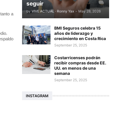
seguir
by
VIVE ACTUAL · Ronny Yax
-
May 28, 2026
tanto a
BMI Seguros celebra 15
dio.
años de liderazgo y
crecimiento en Costa Rica
espaldo
September 25, 2025
Costarricenses podrán
recibir compras desde EE.
UU. en menos de una
semana
September 25, 2025
INSTAGRAM