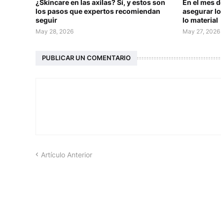
¿Skincare en las axilas? Sí, y estos son
En el mes 
los pasos que expertos recomiendan
asegurar lo
seguir
lo material
May 28, 2026
May 27, 2026
PUBLICAR UN COMENTARIO
Artículo Anterior