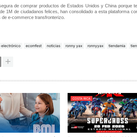
y segura de comprar productos de Estados Unidos y China porque 
 de 1M de ciudadanos felices, han consolidado a esta plataforma c
s de e-commerce transfronterizo.
 electrónico
ecomfest
noticias
ronny yax
ronnyyax
tiendamia
tie
COSTA RICA