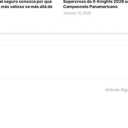
del seguro conozca por qué
Supercross de X-Knights 2026 s
 más valioso va más allá de
Campeonato Panamericano
January 15, 2026
Artículo Sig