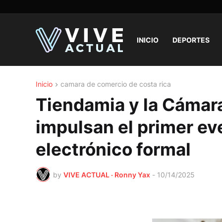
INICIO
DEPORTES
Inicio
camara de comercio de costa rica
Tiendamia y la Cámar
impulsan el primer ev
electrónico formal
by
VIVE ACTUAL · Ronny Yax
-
10/14/2025