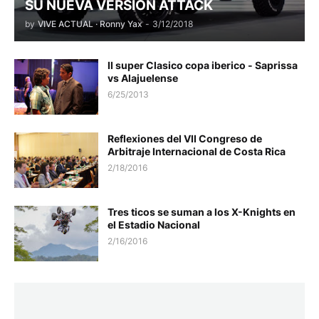
SU NUEVA VERSIÓN ATTACK
by
VIVE ACTUAL · Ronny Yax
-
3/12/2018
II super Clasico copa iberico - Saprissa
vs Alajuelense
6/25/2013
Reflexiones del VII Congreso de
Arbitraje Internacional de Costa Rica
2/18/2016
Tres ticos se suman a los X-Knights en
el Estadio Nacional
2/16/2016