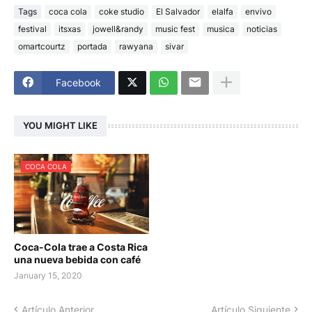
Tags
coca cola
coke studio
El Salvador
elalfa
envivo
festival
itsxas
jowell&randy
music fest
musica
noticias
omartcourtz
portada
rawyana
sivar
Facebook
YOU MIGHT LIKE
COCA COLA
Coca-Cola trae a Costa Rica
una nueva bebida con café
January 15, 2020
Artículo Anterior
Artículo Siguiente