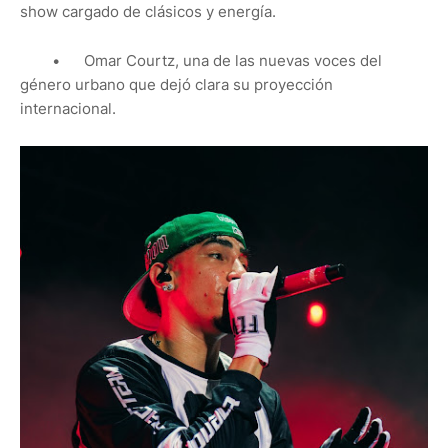
show cargado de clásicos y energía.
•
Omar Courtz, una de las nuevas voces del
género urbano que dejó clara su proyección
internacional.