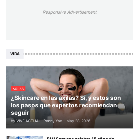
Responsive Advertisement
VIDA
AXILAS
¿Skincare en las axilas? Sí, y estos son
los pasos que expertos recomiendan
seguir
by
VIVE ACTUAL · Ronny Yax
-
May 28, 2026
BMI Seguros celebra 15 años de