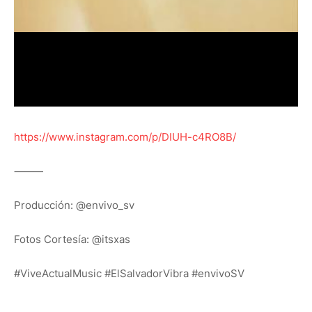
https://www.instagram.com/p/DIUH-c4RO8B/
⸻
Producción: @envivo_sv
Fotos Cortesía: @itsxas
#ViveActualMusic #ElSalvadorVibra #envivoSV