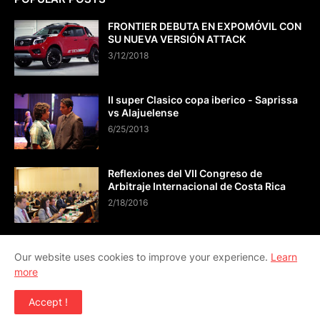
FRONTIER DEBUTA EN EXPOMÓVIL CON
SU NUEVA VERSIÓN ATTACK
3/12/2018
II super Clasico copa iberico - Saprissa
vs Alajuelense
6/25/2013
Reflexiones del VII Congreso de
Arbitraje Internacional de Costa Rica
2/18/2016
Our website uses cookies to improve your experience.
Learn
more
CONTÁCTO info@viveactual.com
Accept !
Copyright ©
2026
VIVE ACTUAL