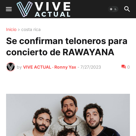
Inicio
costa rica
Se confirman teloneros para
concierto de RAWAYANA
by
VIVE ACTUAL · Ronny Yax
-
7/27/2023
0