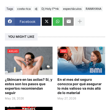
Tags
costa rica
dj
Dj Holy F*nk
espectáculos
RAWAYANA
Facebook
YOU MIGHT LIKE
AXILAS
BMI
¿Skincare en las axilas? Sí, y
En el mes del seguro
estos son los pasos que
conozca por qué asegurar
expertos recomiendan
lo más valioso va más allá
seguir
de lo material
May 28, 2026
May 27, 2026