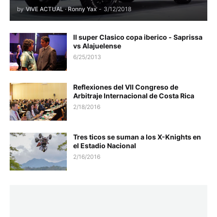
by
VIVE ACTUAL · Ronny Yax
-
3/12/2018
II super Clasico copa iberico - Saprissa
vs Alajuelense
6/25/2013
Reflexiones del VII Congreso de
Arbitraje Internacional de Costa Rica
2/18/2016
Tres ticos se suman a los X-Knights en
el Estadio Nacional
2/16/2016