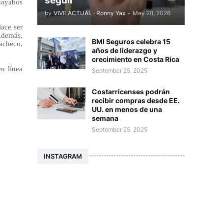
seguir
Guayabos
by
VIVE ACTUAL · Ronny Yax
-
May 28, 2026
ace ser
Además,
BMI Seguros celebra 15
acheco,
años de liderazgo y
crecimiento en Costa Rica
n línea
September 25, 2025
Costarricenses podrán
recibir compras desde EE.
UU. en menos de una
semana
September 25, 2025
INSTAGRAM