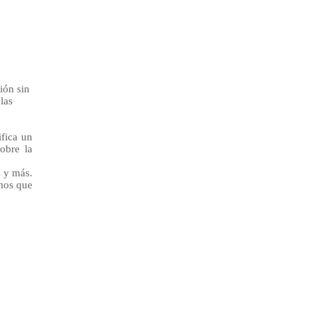
ión sin
las
ifica un
obre la
s y más.
mos que