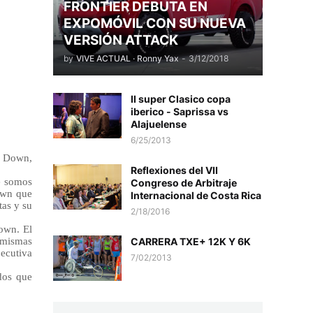
FRONTIER DEBUTA EN
EXPOMÓVIL CON SU NUEVA
VERSIÓN ATTACK
by
VIVE ACTUAL · Ronny Yax
-
3/12/2018
II super Clasico copa
iberico - Saprissa vs
Alajuelense
6/25/2013
e Down,
Reflexiones del VII
ue somos
Congreso de Arbitraje
own que
Internacional de Costa Rica
tas y su
2/18/2016
own. El
CARRERA TXE+ 12K Y 6K
s mismas
jecutiva
7/02/2013
dos que