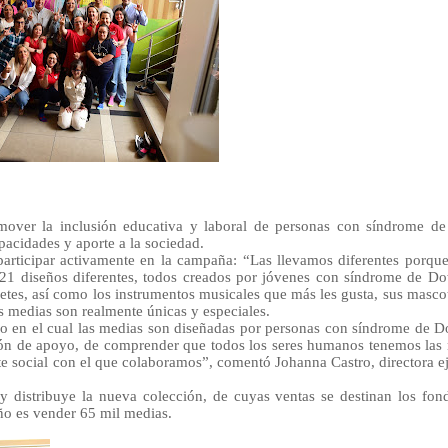
ver la inclusión educativa y laboral de personas con síndrome d
acidades y aporte a la sociedad.
a participar activamente en la campaña: “Las llevamos diferentes porq
n 21 diseños diferentes, todos creados por jóvenes con síndrome de D
uetes, así como los instrumentos musicales que más les gusta, sus masco
s medias son realmente únicas y especiales.
o en el cual las medias son diseñadas por personas con síndrome de D
ación de apoyo, de comprender que todos los seres humanos tenemos la
te social con el que colaboramos”, comentó Johanna Castro, directora e
 distribuye la nueva colección, de cuyas ventas se destinan los fon
año es vender 65 mil medias.