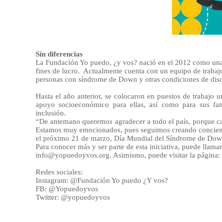
Sin diferencias
La Fundación Yo puedo, ¿y vos? nació en el 2012 como una 
fines de lucro.
Actualmente cuenta con un equipo de trabajo
personas con síndrome de Down y otras condiciones de disca
Hasta el año anterior, se colocaron en puestos de trabajo 
apoyo socioeconómico para ellas, así como para sus fam
inclusión.
“De antemano queremos agradecer a todo el país, porque cad
Estamos muy emocionados, pues seguimos creando concienci
el próximo 21 de marzo, Día Mundial del Síndrome de Down,
Para conocer más y ser parte de esta iniciativa, puede llamar
info@yopuedoyvos.org. Asimismo, puede visitar la págin
Redes sociales:
Instagram: @Fundación Yo puedo ¿Y vos?
FB: @Yopuedoyvos
Twitter: @yopuedoyvos