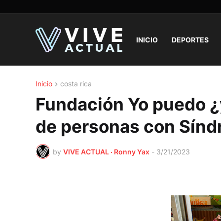
INICIO
DEPORTES
Inicio
costa rica
Fundación Yo puedo ¿
de personas con Sín
by
VIVE ACTUAL · Ronny Yax
-
3/21/2023