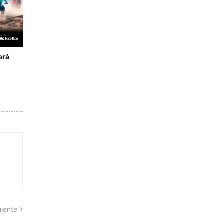
erá
uiente