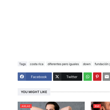
Tags
costa rica
diferentes pero iguales
down
fundación 
Facebook
Twitter
YOU MIGHT LIKE
AXILAS
BMI