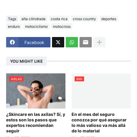
Tags
alta cilindrada
costa rica
cross country
deportes
enduro
motociclismo
motocross
Facebook
YOU MIGHT LIKE
AXILAS
BMI
¿Skincare en las axilas? Sí, y
En el mes del seguro
estos son los pasos que
conozca por qué asegurar
expertos recomiendan
lo más valioso va más allá
seguir
de lo material