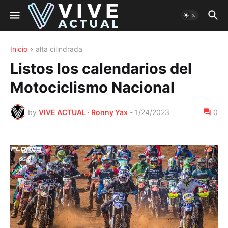
Inicio
alta cilindrada
Listos los calendarios del
Motociclismo Nacional
by
VIVE ACTUAL · Ronny Yax
-
1/24/2023
0