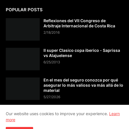
POPULAR POSTS
Reflexiones del VII Congreso de
Arbitraje Internacional de Costa Rica
2/18/2016
II super Clasico copa iberico - Saprissa
vs Alajuelense
6/25/2013
En el mes del seguro conozca por qué
asegurar lo más valioso va más allá de lo
material
5/27/2026
Our website uses cookies to improve your experience.
Learn
more
CONTÁCTO info@viveactual.com