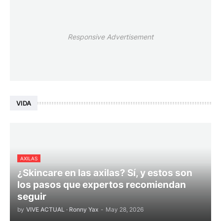
Responsive Advertisement
VIDA
AXILAS
¿Skincare en las axilas? Sí, y estos son
los pasos que expertos recomiendan
seguir
by
VIVE ACTUAL · Ronny Yax
-
May 28, 2026