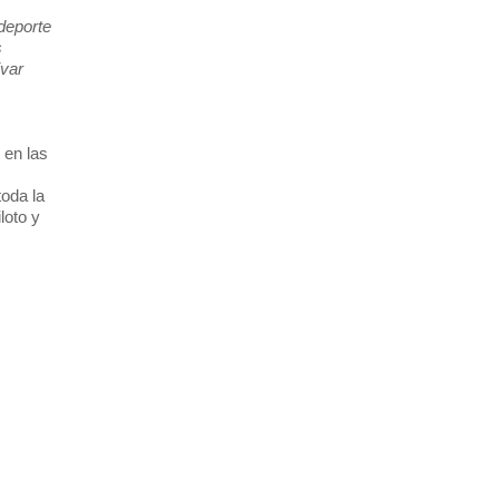
deporte
s
ivar
 en las
oda la
loto y