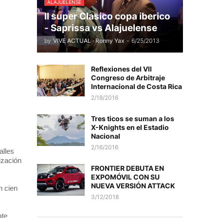
ALAJUELENSE
II super Clasico copa iberico
- Saprissa vs Alajuelense
by
VIVE ACTUAL · Ronny Yax
-
6/25/2013
Reflexiones del VII
Congreso de Arbitraje
Internacional de Costa Rica
2/18/2016
Tres ticos se suman a los
X-Knights en el Estadio
Nacional
2/16/2016
alles
ización
FRONTIER DEBUTA EN
EXPOMÓVIL CON SU
NUEVA VERSIÓN ATTACK
 cien
3/12/2018
nte