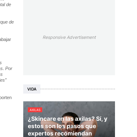
tal de
rque de
Responsive Advertisement
abajar
s
as. Por
as
des”
VIDA
porten
AXILAS
¿Skincare en las axilas? Sí, y
estos son los pasos que
expertos recomiendan