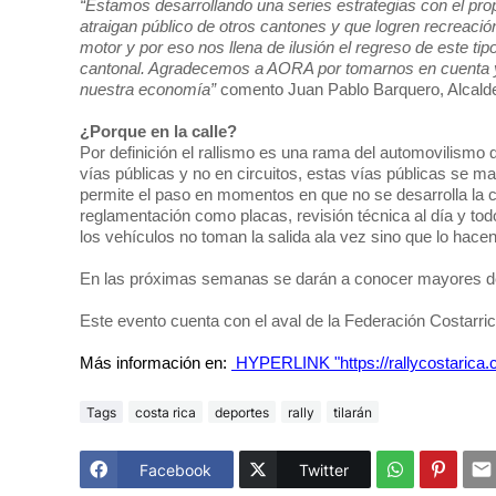
“Estamos desarrollando una series estrategias con el pro
atraigan público de otros cantones y que logren recreac
motor y por eso nos llena de ilusión el regreso de este ti
cantonal. Agradecemos a AORA por tomarnos en cuenta y 
nuestra economía”
comento Juan Pablo Barquero, Alcalde 
¿Porque en la calle?
Por definición el rallismo es una rama del automovilismo
vías públicas y no en circuitos, estas vías públicas se man
permite el paso en momentos en que no se desarrolla la 
reglamentación como placas, revisión técnica al día y todos
los vehículos no toman la salida ala vez sino que lo hacen
En las próximas semanas se darán a conocer mayores detal
Este evento cuenta con el aval de la Federación Costarr
Más información en:
HYPERLINK "https://rallycostarica.c
Tags
costa rica
deportes
rally
tilarán
Facebook
Twitter