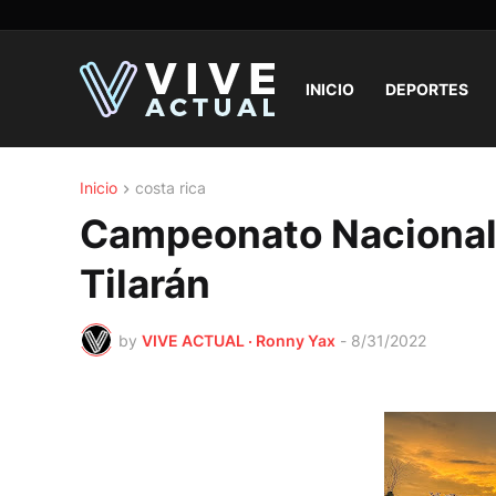
INICIO
DEPORTES
Inicio
costa rica
Campeonato Nacional d
Tilarán
by
VIVE ACTUAL · Ronny Yax
-
8/31/2022