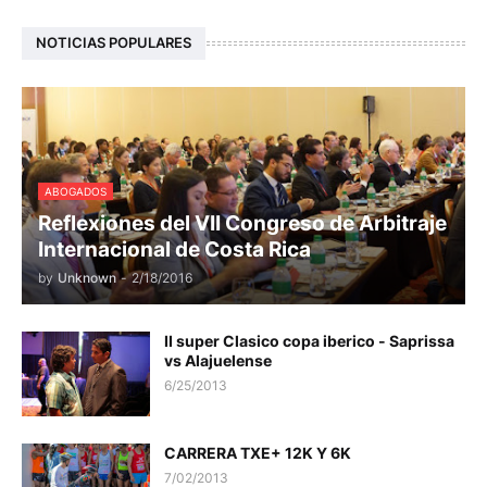
NOTICIAS POPULARES
ABOGADOS
Reflexiones del VII Congreso de Arbitraje
Internacional de Costa Rica
by
Unknown
-
2/18/2016
II super Clasico copa iberico - Saprissa
vs Alajuelense
6/25/2013
CARRERA TXE+ 12K Y 6K
7/02/2013