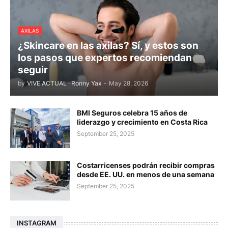
AXILAS
¿Skincare en las axilas? Sí, y estos son
los pasos que expertos recomiendan
seguir
by
VIVE ACTUAL · Ronny Yax
-
May 28, 2026
BMI Seguros celebra 15 años de
liderazgo y crecimiento en Costa Rica
September 25, 2025
Costarricenses podrán recibir compras
desde EE. UU. en menos de una semana
September 25, 2025
INSTAGRAM