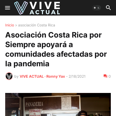
Inicio
asociación Costa Rica
Asociación Costa Rica por
Siempre apoyará a
comunidades afectadas por
la pandemia
by
VIVE ACTUAL · Ronny Yax
-
2/18/2021
0