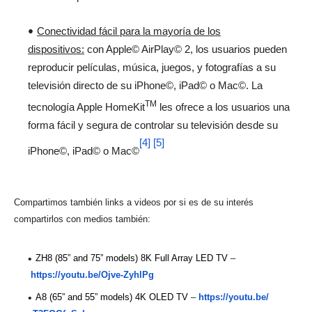
Conectividad fácil para la mayoría de los
dispositivos:
con Apple© AirPlay© 2, los usuarios pueden
reproducir películas, música, juegos, y fotografías a su
televisión directo de su iPhone©, iPad© o Mac©. La
TM
tecnología Apple HomeKit
les ofrece a los usuarios una
forma fácil y segura de controlar su televisión desde su
[4]
[5]
iPhone©, iPad© o Mac©
Compartimos también links a videos por si es de su interés
compartirlos con medios también:
ZH8 (85” and 75” models) 8K Full Array LED TV
–
https://youtu.be/Ojve-
ZyhlPg
A8 (65” and 55” models) 4K OLED TV
–
https://youtu.be/