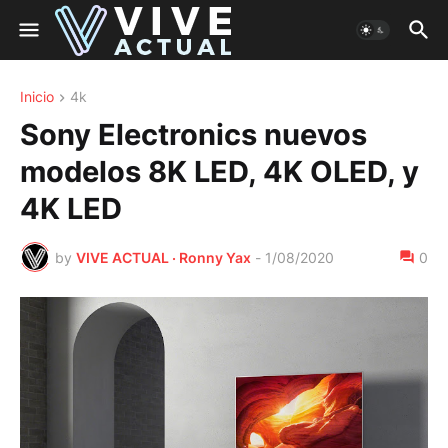
Inicio
4k
Sony Electronics nuevos
modelos 8K LED, 4K OLED, y
4K LED
by
VIVE ACTUAL · Ronny Yax
-
1/08/2020
0