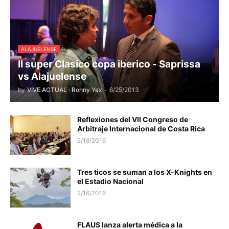
ALAJUELENSE
II super Clasico copa iberico - Saprissa
vs Alajuelense
by
VIVE ACTUAL · Ronny Yax
-
6/25/2013
Reflexiones del VII Congreso de
Arbitraje Internacional de Costa Rica
2/18/2016
Tres ticos se suman a los X-Knights en
el Estadio Nacional
2/16/2016
FLAUS lanza alerta médica a la