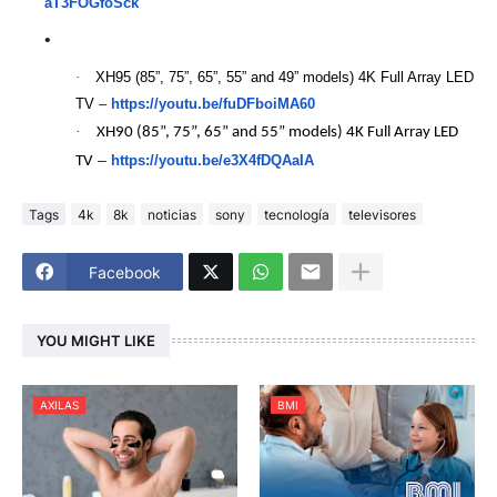
aT3FOGfoSck
·
XH95 (85”, 75”, 65”, 55” and 49” models) 4K Full Array LED
TV
–
https://youtu.be/
fuDFboiMA60
·
XH90 (85”, 75”, 65” and 55” models) 4K Full Array LED
–
https://youtu.be/
e3X4fDQAaIA
TV
Tags
4k
8k
noticias
sony
tecnología
televisores
Facebook
YOU MIGHT LIKE
AXILAS
BMI