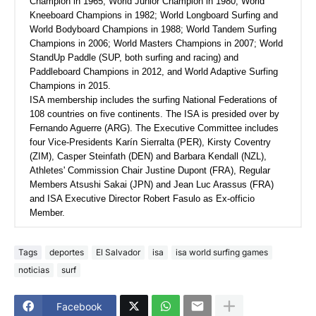
Champion in 1965; World Junior Champion in 1980; World
Kneeboard Champions in 1982; World Longboard Surfing and
World Bodyboard Champions in 1988; World Tandem Surfing
Champions in 2006; World Masters Champions in 2007; World
StandUp Paddle (SUP, both surfing and racing) and
Paddleboard Champions in 2012, and World Adaptive Surfing
Champions in 2015.
ISA membership includes the surfing National Federations of
108 countries on five continents. The ISA is presided over by
Fernando Aguerre (ARG). The Executive Committee includes
four Vice-Presidents Karín Sierralta (PER), Kirsty Coventry
(ZIM), Casper Steinfath (DEN) and Barbara Kendall (NZL),
Athletes' Commission Chair Justine Dupont (FRA), Regular
Members Atsushi Sakai (JPN) and Jean Luc Arassus (FRA)
and ISA Executive Director Robert Fasulo as Ex-officio
Member.
Tags
deportes
El Salvador
isa
isa world surfing games
noticias
surf
Facebook