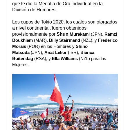
que le dio la Medalla de Oro Individual en la
División de Hombres.
Los cupos de Tokio 2020, los cuales son otorgados
a nivel continental, fueron obtenidos
provisionalmente por
Shun
Murakami
(JPN),
Ramzi
Boukhiam
(MAR),
Billy Stairmand
(NZL), y
Frederico
Morais
(POR) en los Hombres y
Shino
Matsuda
(JPN),
Anat Lelior
(ISR),
Bianca
Buitendag
(RSA), y
Ella Williams
(NZL) para las
Mujeres.