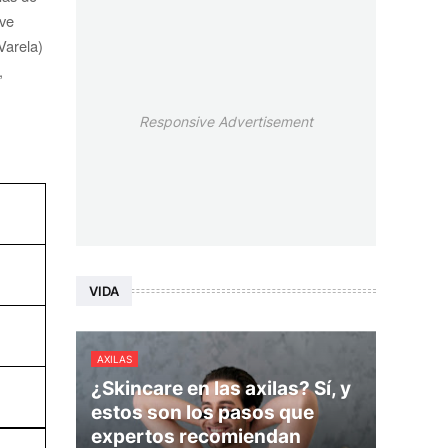
eve
Varela)
,
Responsive Advertisement
VIDA
AXILAS
¿Skincare en las axilas? Sí, y
estos son los pasos que
expertos recomiendan