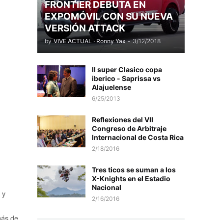
FRONTIER DEBUTA EN
EXPOMÓVIL CON SU NUEVA
VERSIÓN ATTACK
by
VIVE ACTUAL · Ronny Yax
-
3/12/2018
II super Clasico copa
iberico - Saprissa vs
Alajuelense
6/25/2013
Reflexiones del VII
Congreso de Arbitraje
Internacional de Costa Rica
2/18/2016
Tres ticos se suman a los
X-Knights en el Estadio
Nacional
 y
2/16/2016
ás de