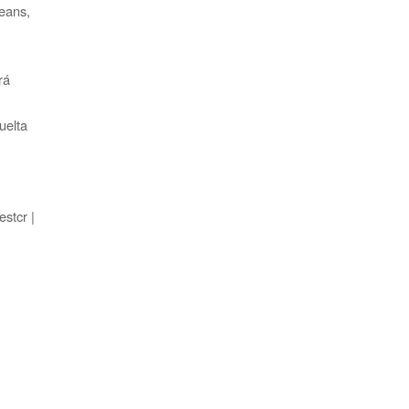
jeans,
á
uelta
estcr |