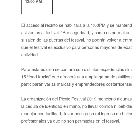
12:00 AM
El acceso al recinto se habilitará a la 1:00PM y se mantendr
asistentes al festival. “Por seguridad, y como es normal en 
si salen de las puertas del festival, no podrán volver a ent
que el festival es exclusivo para personas mayores de edad y
actividad.
Para esta edición se contará con distintas experiencias si
15 “food trucks” que ofrecerá una amplia gama de platillo
participarán varias marcas y emprendedores costarricens
La organización del Picnic Festival 2019 mencionó alguna
la cédula de identidad en mano, no llevar comida ni bebid
manejar con facilidad, llevar poco peso (el ingreso de bultos 
profesionales ya que no son permitidas en el festival.