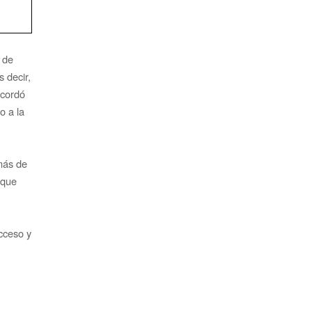
o de
s decir,
cordó
o a la
más de
 que
cceso y