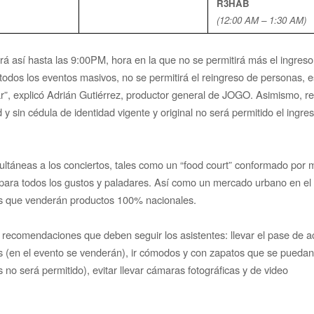
R3HAB
(12:00 AM – 1:30 AM)
á así hasta las 9:00PM, hora en la que no se permitirá más el ingres
todos los eventos masivos, no se permitirá el reingreso de personas, e
rar”, explicó Adrián Gutiérrez, productor general de JOGO. Asimismo, re
 sin cédula de identidad vigente y original no será permitido el ingres
multáneas a los conciertos, tales como un “food court” conformado por 
s para todos los gustos y paladares. Así como un mercado urbano en el
es que venderán productos 100% nacionales.
s recomendaciones que deben seguir los asistentes: llevar el pase de a
as (en el evento se venderán), ir cómodos y con zapatos que se puedan
no será permitido), evitar llevar cámaras fotográficas y de video