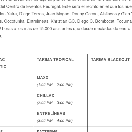
del Centro de Eventos Pedregal. Este será el recinto en el que los nu
tian Yatra, Diego Torres, Juan Magan, Danny Ocean, Alkilados y Gian 
rns, Cocofunka, Entrelíneas, Khriztian GC, Diego C, Bombocat, Tocuma
12 horas a los más de 15.000 asistentes que desde mediados de enero
s.
AC
TARIMA TROPICAL
TARIMA BLACKOUT
TIC
MAXX
(1:00 PM – 2:00 PM)
CHILLAX
(2:00 PM – 3:00 PM)
ENTRELÍNEAS
(3:00 PM – 4:00 PM)
OS
PATTERNS