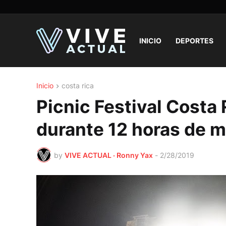
INICIO
DEPORTES
Inicio
costa rica
Picnic Festival Costa
durante 12 horas de 
by
VIVE ACTUAL · Ronny Yax
-
2/28/2019