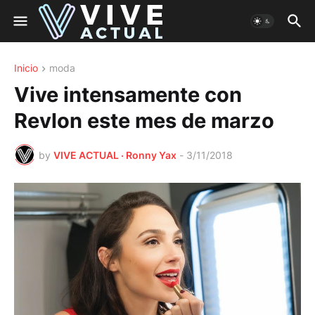
Inicio
moda
Vive intensamente con
Revlon este mes de marzo
by
VIVE ACTUAL · Ronny Yax
-
3/11/2018