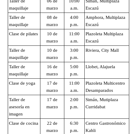
Taller de
06 de
10:00
Simán, Multiplaza
maquillaje
marzo
a.m.
Escazú
Taller de
08 de
4:00
Amphora, Multiplaza
maquillaje
marzo
p.m.
Escazú
Clase de pilates
10 de
11:00
Plazoleta Multiplaza
marzo
a.m.
Escazú
Taller de
10 de
3:00
Riviera, City Mall
maquillaje
marzo
p.m.
Taller de
16 de
5:00
Llobet, Alajuela
maquillaje
marzo
p.m.
Clase de yoga
17 de
11:00
Plazoleta Multicentro
marzo
a.m.
Desamparados
Taller de
17 de
2:00
Simán, Mutiplaza
asesoría en
marzo
p.m.
Curridabat
imagen
Clase de cocina
22 de
6:30
Centro Gastronómico
marzo
p.m.
Kahli