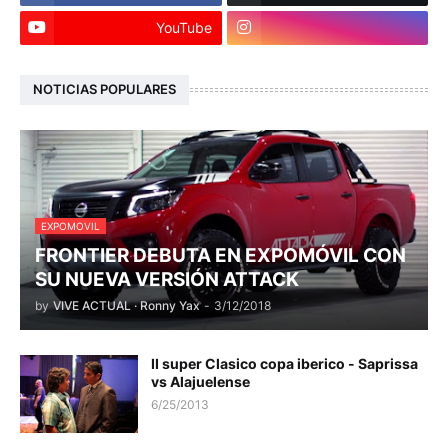
YouTube
NOTICIAS POPULARES
EXPOMOVIL
FRONTIER DEBUTA EN EXPOMÓVIL CON
SU NUEVA VERSIÓN ATTACK
by
VIVE ACTUAL · Ronny Yax
-
3/12/2018
II super Clasico copa iberico - Saprissa
vs Alajuelense
6/25/2013