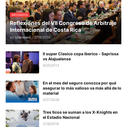
ABOGADOS
Reflexiones del VII Congreso de Arbitraje
Internacional de Costa Rica
by
Unknown
-
2/18/2016
II super Clasico copa iberico - Saprissa
vs Alajuelense
6/25/2013
En el mes del seguro conozca por qué
asegurar lo más valioso va más allá de lo
material
5/27/2026
Tres ticos se suman a los X-Knights en
el Estadio Nacional
2/16/2016