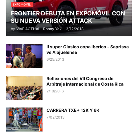
EXPOMOVIL
FRONTIER DEBUTA EN EXPOMÓVIL CON
SU NUEVA VERSIÓN ATTACK
by
VIVE ACTUAL · Ronny Yax
-
3/12/2018
II super Clasico copa iberico - Saprissa
vs Alajuelense
6/25/2013
Reflexiones del VII Congreso de
Arbitraje Internacional de Costa Rica
2/18/2016
CARRERA TXE+ 12K Y 6K
7/02/2013