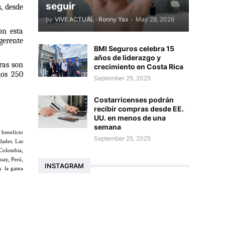
seguir
 desde 
by
VIVE ACTUAL · Ronny Yax
-
May 28, 2026
erente 
BMI Seguros celebra 15
años de liderazgo y
as son 
crecimiento en Costa Rica
os 250 
September 25, 2025
Costarricenses podrán
recibir compras desde EE.
UU. en menos de una
semana
beneficio 
September 25, 2025
ades. Las 
Colombia, 
ay, Perú, 
INSTAGRAM
y la gama 