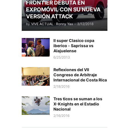
FRONTIER DEBUTA EN
EXPOMÓVIL CON SU NUEVA
VERSIÓN ATTACK
by
VIVE ACTUAL · Ronny Yax
-
3/12/2018
II super Clasico copa
iberico - Saprissa vs
Alajuelense
6/25/2013
Reflexiones del VII
Congreso de Arbitraje
Internacional de Costa Rica
2/18/2016
Tres ticos se suman a los
X-Knights en el Estadio
Nacional
2/16/2016