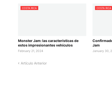
COSTA RICA
COSTA RICA
Monster Jam: las características de
Confirmado
estos impresionantes vehículos
Jam
February 21, 2024
January 30, 
Artículo Anterior