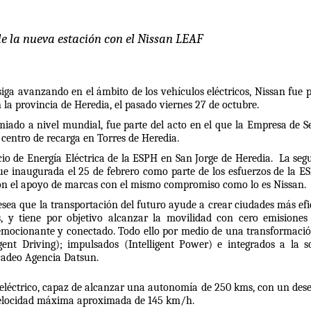
e la nueva estación con el Nissan LEAF 
siga avanzando en el ámbito de los vehículos eléctricos, Nissan fue p
n la provincia de Heredia, el pasado viernes 27 de octubre.
iado a nivel mundial, fue parte del acto en el que la Empresa de Ser
centro de recarga en Torres de Heredia. 
cio de Energía Eléctrica de la ESPH en San Jorge de Heredia.  La seg
ue inaugurada el 25 de febrero como parte de los esfuerzos de la ES
con el apoyo de marcas con el mismo compromiso como lo es Nissan.
desea que la transportación del futuro ayude a crear ciudades más efic
, y tiene por objetivo alcanzar la movilidad con cero emisiones 
 emocionante y conectado. Todo ello por medio de una transformación
ent Driving); impulsados (Intelligent Power) e integrados a la so
rcadeo Agencia Datsun.
 eléctrico, capaz de alcanzar una autonomía de 250 kms, con un des
 velocidad máxima aproximada de 145 km/h.