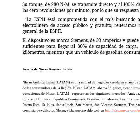
Su torque, de 280 N-M, se transmite directo y al 100% d
las cero revoluciones por minuto, por lo que su respuesta
 “La ESPH está comprometida con el país buscando alternativas que mejoren la calidad de vida de los ciudadanos. Con esta 
electrolinera de acceso público y gratuito, reiteramos
general de la ESPH. 
El dispositivo es marca Siemens, de 30 amperios y puede
suficientes para llegar al 80% de capacidad de carga,
kilómetros, mientras que un vehículo de gasolina consume
Acerca de Nissan América Latina
Nissan América Latina (LATAM) es una unidad de negocios creada en el año de 2014
de los consumidores de la Región. Nissan LATAM  abarca 38 países, siendo tres su
operaciones de Nissan LATAM  representan los siguientes mercados: Antigua, 
Curazao, Dominica, República Dominicana, Ecuador, El Salvador, Gran Caimán, 
Puerto Rico, St. Kitts, Santa Lucía, San Martín, San Vicente, Surinam, Trin
completa de vehículos Nissan, visite nuestro sitio web en 
http://nissannews.com/es