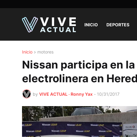
INICIO
DEPORTES
Inicio
motores
Nissan participa en la
electrolinera en Here
by
VIVE ACTUAL · Ronny Yax
-
10/31/2017