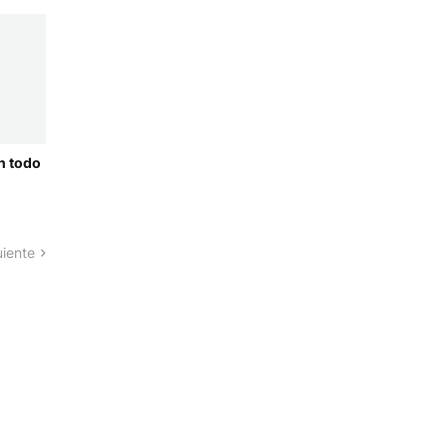
n todo
uiente