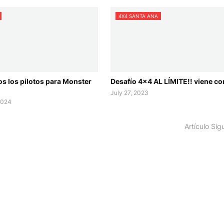
4X4 SANTA ANA
s los pilotos para Monster
Desafío 4x4 AL LÍMITE!! viene co
July 27, 2023
2024
Artículo Sig