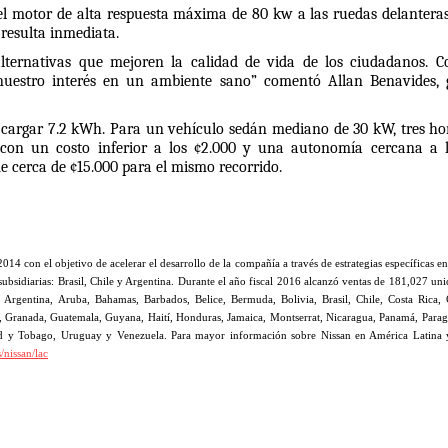
el motor de alta respuesta máxima de 80 kw a las ruedas delanteras,
 resulta inmediata.
 nuestro interés en un ambiente sano” comentó Allan Benavides, g
 cargar 7.2 kWh. Para un vehículo sedán mediano de 30 kW, tres hor
 con un costo inferior a los ¢2.000 y una autonomía cercana a l
 cerca de ¢15.000 para el mismo recorrido. 
 con el objetivo de acelerar el desarrollo de la compañía a través de estrategias específicas en 
bsidiarias: Brasil, Chile y Argentina. Durante el año fiscal 2016 alcanzó ventas de 181,027 unid
Argentina, Aruba, Bahamas, Barbados, Belice, Bermuda, Bolivia, Brasil, Chile, Costa Rica, 
Granada, Guatemala, Guyana, Haití, Honduras, Jamaica, Montserrat, Nicaragua, Panamá, Paragu
idad y Tobago, Uruguay y Venezuela. Para mayor información sobre Nissan en América Latina 
/nissan/lac