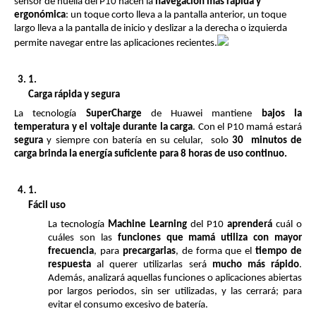
sensor de huella del P10 hacen la 
navegación más rápida y 
ergonómica
: un toque corto lleva a la pantalla anterior, un toque 
largo lleva a la pantalla de inicio y deslizar a la derecha o izquierda 
permite navegar entre las aplicaciones recientes.
Carga rápida y segura
La tecnología 
SuperCharge 
de Huawei mantiene 
bajos la 
temperatura y el voltaje durante la carga
. Con el P10 mamá estará 
segura
 y siempre con batería en su celular,  solo 
30  minutos de 
carga brinda la energía suficiente para 8 horas de uso continuo.
Fácil uso
La tecnología 
Machine Learning
 del P10 
aprenderá
 cuál o 
cuáles son las 
funciones que mamá utiliza con mayor 
frecuencia
, para 
precargarlas
, de forma que el 
tiempo de 
respuesta 
al querer utilizarlas será 
mucho más rápido
. 
Además, analizará aquellas funciones o aplicaciones abiertas 
por largos periodos, sin ser utilizadas, y las
cerrará; para 
evitar el consumo excesivo de batería.