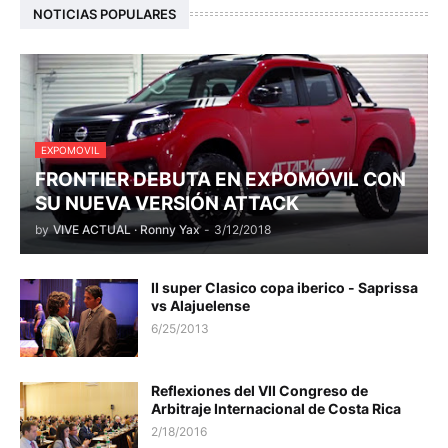
NOTICIAS POPULARES
EXPOMOVIL
FRONTIER DEBUTA EN EXPOMÓVIL CON
SU NUEVA VERSIÓN ATTACK
by
VIVE ACTUAL · Ronny Yax
-
3/12/2018
II super Clasico copa iberico - Saprissa
vs Alajuelense
6/25/2013
Reflexiones del VII Congreso de
Arbitraje Internacional de Costa Rica
2/18/2016