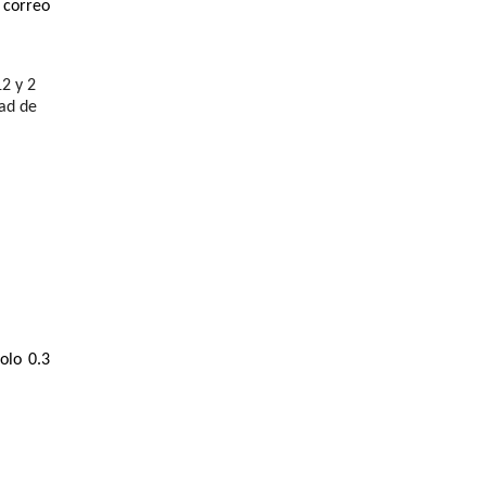
correo 
2 y 2 
ad de 
lo 0.3 