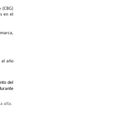
 (CBG) 
 en el 
 marca, 
al año 
to del 
urante 
a alta
. 