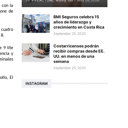
by
VIVE ACTUAL · Ronny Yax
-
May 28, 2026
con la 
one 
de 
BMI Seguros celebra 15
años de liderazgo y
crecimiento en Costa Rica
cuatro 
September 25, 2025
8. 
Costarricenses podrán
9 lite 
recibir compras desde EE.
ncia y 
UU. en menos de una
inales 
semana
September 25, 2025
lo, El 
INSTAGRAM