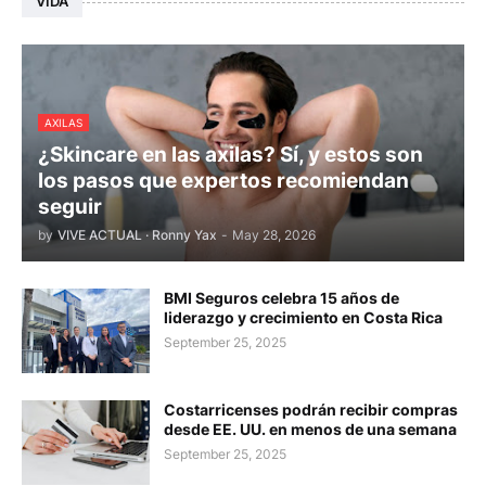
VIDA
AXILAS
¿Skincare en las axilas? Sí, y estos son
los pasos que expertos recomiendan
seguir
by
VIVE ACTUAL · Ronny Yax
-
May 28, 2026
BMI Seguros celebra 15 años de
liderazgo y crecimiento en Costa Rica
September 25, 2025
Costarricenses podrán recibir compras
desde EE. UU. en menos de una semana
September 25, 2025