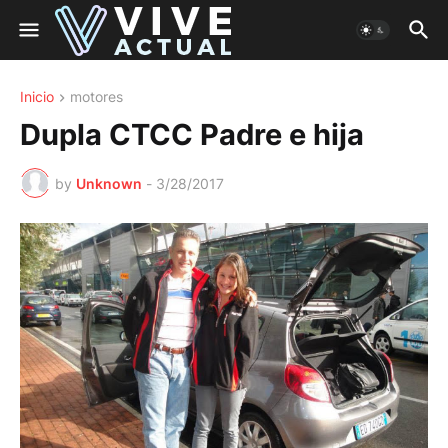
Inicio
motores
Dupla CTCC Padre e hija
by
Unknown
-
3/28/2017