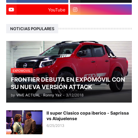
YouTube
NOTICIAS POPULARES
EXPOMOVIL
FRONTIER DEBUTA EN EXPOMÓVIL CON
SU NUEVA VERSIÓN ATTACK
by
VIVE ACTUAL · Ronny Yax
-
3/12/2018
II super Clasico copa iberico - Saprissa
vs Alajuelense
6/25/2013