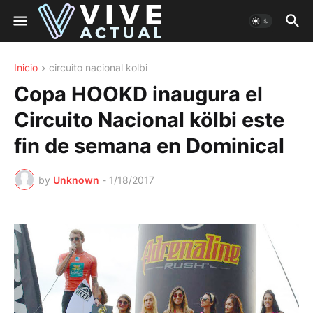
Inicio
circuito nacional kolbi
Copa HOOKD inaugura el
Circuito Nacional kölbi este
fin de semana en Dominical
by
Unknown
-
1/18/2017