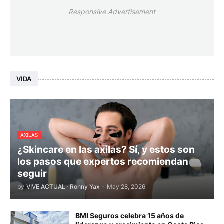
Responsive Advertisement
VIDA
AXILAS
¿Skincare en las axilas? Sí, y estos son
los pasos que expertos recomiendan
seguir
by
VIVE ACTUAL · Ronny Yax
-
May 28, 2026
BMI Seguros celebra 15 años de