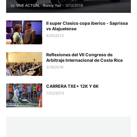
by
VIVE ACTUAL · Ronny Yax
-
3/12/2018
II super Clasico copa iberico - Saprissa
vs Alajuelense
6/25/2013
Reflexiones del VII Congreso de
Arbitraje Internacional de Costa Rica
2/18/2016
CARRERA TXE+ 12K Y 6K
7/02/2013