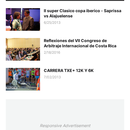
II super Clasico copa iberico - Saprissa
vs Alajuelense
6/25/2013
Reflexiones del VII Congreso de
Arbitraje Internacional de Costa Rica
2/18/2016
CARRERA TXE+ 12K Y 6K
7/02/2013
Responsive Advertisement