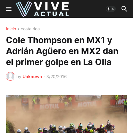
Inicio
costa rica
Cole Thompson en MX1 y
Adrián Agüero en MX2 dan
el primer golpe en La Olla
by
Unknown
-
3/20/2016