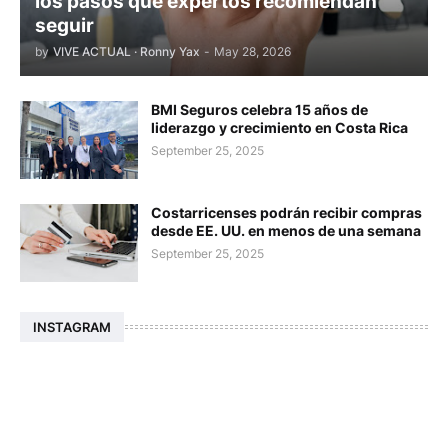
los pasos que expertos recomiendan
seguir
by
VIVE ACTUAL · Ronny Yax
-
May 28, 2026
BMI Seguros celebra 15 años de
liderazgo y crecimiento en Costa Rica
September 25, 2025
Costarricenses podrán recibir compras
desde EE. UU. en menos de una semana
September 25, 2025
INSTAGRAM