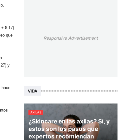
lo,
 + 8.17)
reo que
Responsive Advertisement
ra
.27) y
e hace
VIDA
untos
AXILAS
¿Skincare en las axilas? Sí, y
estos son los pasos que
expertos recomiendan