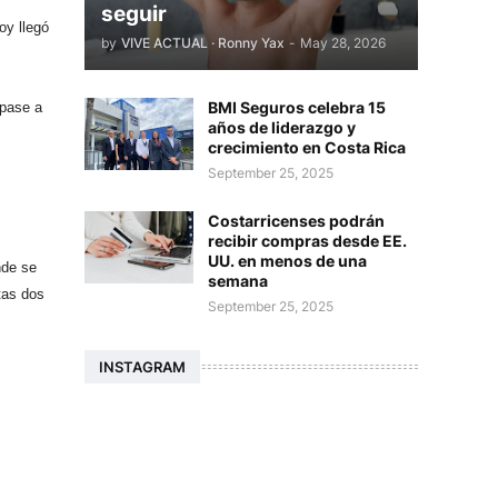
seguir
oy llegó
by
VIVE ACTUAL · Ronny Yax
-
May 28, 2026
BMI Seguros celebra 15
 pase a
años de liderazgo y
crecimiento en Costa Rica
September 25, 2025
Costarricenses podrán
recibir compras desde EE.
UU. en menos de una
nde se
semana
tas dos
September 25, 2025
INSTAGRAM