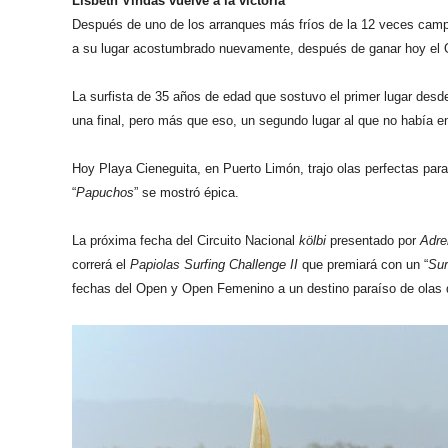
Lisbeth Vindas vuelve a la victoria
Después de uno de los arranques más fríos de la 12 veces campe
a su lugar acostumbrado nuevamente, después de ganar hoy el 
La surfista de 35 años de edad que sostuvo el primer lugar desde
una final, pero más que eso, un segundo lugar al que no había e
Hoy Playa Cieneguita, en Puerto Limón, trajo olas perfectas para
“
Papuchos
” se mostró épica.
La próxima fecha del Circuito Nacional
kölbi
presentado por
Adre
correrá el
Papiolas Surfing Challenge II
que premiará con un “
Sur
fechas del Open y Open Femenino a un destino paraíso de olas 