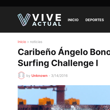
INICIO
DEPORTES
Inicio
noticias
Caribeño Ángelo Bono
Surfing Challenge I
by
Unknown
-
3/14/2016