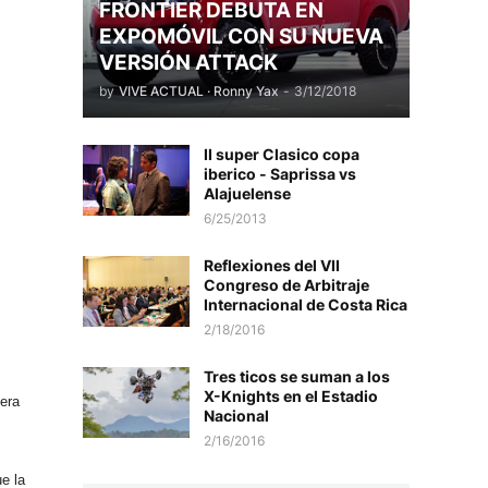
FRONTIER DEBUTA EN
EXPOMÓVIL CON SU NUEVA
VERSIÓN ATTACK
by
VIVE ACTUAL · Ronny Yax
-
3/12/2018
II super Clasico copa
iberico - Saprissa vs
Alajuelense
6/25/2013
Reflexiones del VII
Congreso de Arbitraje
Internacional de Costa Rica
2/18/2016
Tres ticos se suman a los
X-Knights en el Estadio
mera
Nacional
2/16/2016
e la