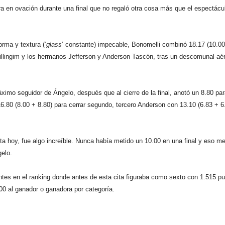
ra en ovación durante una final que no regaló otra cosa más que el espectácu
orma y textura (‘
glass
’ constante) impecable, Bonomelli combinó 18.17 (10.00
Fillingim y los hermanos Jefferson y Anderson Tascón, tras un descomunal aé
áximo seguidor de Ángelo, después que al cierre de la final, anotó un 8.80 pa
a 16.80 (8.00 + 8.80) para cerrar segundo, tercero Anderson con 13.10 (6.83 + 6
ta hoy, fue algo increíble. Nunca había metido un 10.00 en una final y eso m
gelo.
ntes en el ranking donde antes de esta cita figuraba como sexto con 1.515 p
500 al ganador o ganadora por categoría.