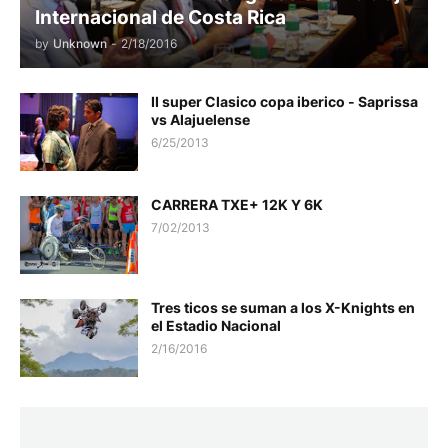
Internacional de Costa Rica
by
Unknown
-
2/18/2016
II super Clasico copa iberico - Saprissa
vs Alajuelense
6/25/2013
CARRERA TXE+ 12K Y 6K
7/02/2013
Tres ticos se suman a los X-Knights en
el Estadio Nacional
2/16/2016