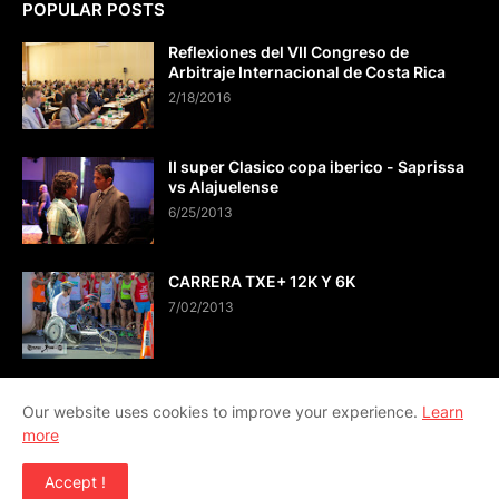
POPULAR POSTS
Reflexiones del VII Congreso de
Arbitraje Internacional de Costa Rica
2/18/2016
II super Clasico copa iberico - Saprissa
vs Alajuelense
6/25/2013
CARRERA TXE+ 12K Y 6K
7/02/2013
Our website uses cookies to improve your experience.
Learn
more
CONTÁCTO info@viveactual.com
Accept !
Copyright ©
2026
VIVE ACTUAL