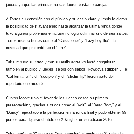
jueces ya que las primeras rondas fueron bastante parejas.
A Torres su conexión con el público y su estilo claro y limpio le dieron
la posibilidad de ir avanzando hasta alcanzar la última ronda donde
tuvo algunos problemas e incluso no logró culminar uno de sus saltos.
Torres mostró trucos como el “Oxicutioner” y “Lazy boy flip”, la
novedad que presentó fue el “Flair”.
Taka impuso su ritmo y con su estilo agresivo logró conquistar
también al público y jueces, saltos con saltos “Rowdova stripper” , el
“California roll” , el “scorpion” y el “sholin flip” fueron parte del
repertorio que mostró.
Clinton Moore tuvo el favor de los jueces desde su primera
presentación y gracias a trucos como el “Volt”, el “Dead Body” y el
“Bundy” ejecutado a la perfección en la ronda final y pudo obtener 99
puntos para dejarse el título de X-Knights en su edición 2016.
Taka cerró con 97 puntos y Dany completó el podio con 91 unidades.