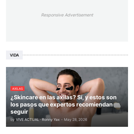
Responsive Advertisement
VIDA
AXILAS
¿Skincare en las axilas? Sí, y estos son
los pasos que expertos recomiendan
seguir
by
VIVE ACTUAL · Ronny Yax
-
May 28, 2026