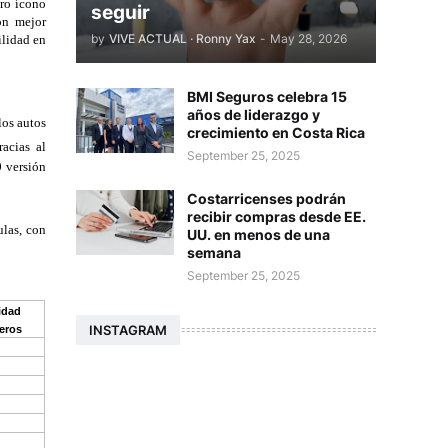
ro ícono 
seguir
n  mejor 
by
VIVE ACTUAL · Ronny Yax
-
May 28, 2026
lidad en 
BMI Seguros celebra 15
años de liderazgo y
os autos 
crecimiento en Costa Rica
cias al 
September 25, 2025
 versión 
Costarricenses podrán
recibir compras desde EE.
las, con 
UU. en menos de una
semana
September 25, 2025
dad  
INSTAGRAM
eros