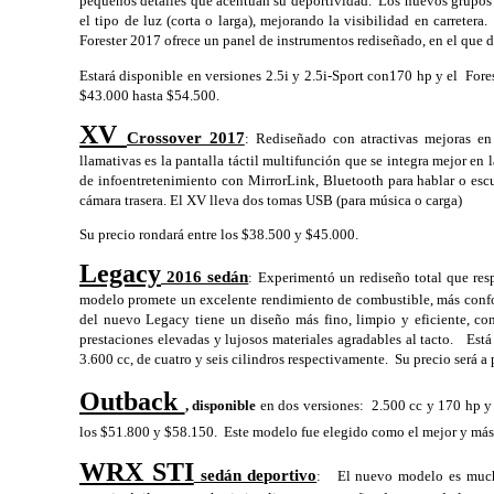
pequeños detalles que acentúan su deportividad.  Los nuevos grupos ó
el tipo de luz (corta o larga), mejorando la visibilidad en carretera.
Forester 2017 ofrece un panel de instrumentos rediseñado, en el que 
Estará disponible en versiones 2.5i y 2.5i-Sport con170 hp y el  For
$43.000 hasta $54.500.
XV 
Crossover 2017
: Rediseñado con atractivas mejoras e
llamativas es la pantalla táctil multifunción que se integra mejor en 
de infoentretenimiento con MirrorLink, Bluetooth para hablar o esc
cámara trasera. El XV lleva dos tomas USB (para música o carga)
Su precio rondará entre los $38.500 y $45.000.  
Legacy
 2016 sedán
: Experimentó un rediseño total que res
modelo promete un excelente rendimiento de combustible, más confort a
del nuevo Legacy tiene un diseño más fino, limpio y eficiente, con
prestaciones elevadas y lujosos materiales agradables al tacto.   Es
3.600 cc, de cuatro y seis cilindros respectivamente.  Su precio será a
Outback 
, disponible
 en dos versiones:  2.500 cc y 170 hp y
los $51.800 y $58.150.  Este modelo fue elegido como el mejor y más 
WRX STI
 sedán deportivo
:   El nuevo modelo es much