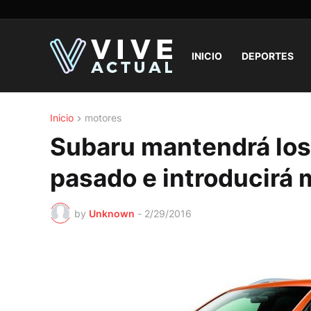
INICIO
DEPORTES
Inicio
motores
Subaru mantendrá los
pasado e introducirá
by
Unknown
-
2/29/2016