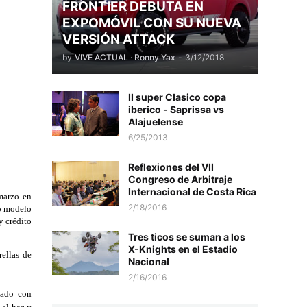
FRONTIER DEBUTA EN
EXPOMÓVIL CON SU NUEVA
VERSIÓN ATTACK
by
VIVE ACTUAL · Ronny Yax
-
3/12/2018
II super Clasico copa
iberico - Saprissa vs
Alajuelense
6/25/2013
Reflexiones del VII
Congreso de Arbitraje
Internacional de Costa Rica
arzo en 
2/18/2016
o modelo 
 crédito 
Tres ticos se suman a los
X-Knights en el Estadio
ellas de 
Nacional
2/16/2016
ado con 