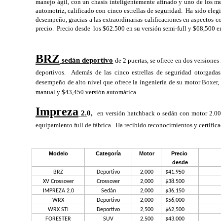
manejo ágil, con un chasis inteligentemente afinado y uno de los mejo
automotriz, calificado con cinco estrellas de seguridad.  Ha sido ele
desempeño, gracias a las extraordinarias calificaciones en aspectos c
precio.  Precio desde  los $62.500 en su versión semi-full y $68,500 en 
BRZ
 sedán deportivo
 de 2 puertas, se ofrece en dos versione
deportivos.  Además de las cinco estrellas de seguridad otorgada
desempeño de alto nivel que ofrece la ingeniería de su motor Boxer, 
manual y $43,450 versión automática.
Impreza
 2.
0, 
en versión hatchback o sedán con motor 2.000
equipamiento full de fábrica.  Ha recibido reconocimientos y certifica
Modelo
Categoría
Motor
Precio 
desde
BRZ
Deportivo
2,000
$41.950
XV Crossover
Crossover
2,000
$38.500
IMPREZA 2.0
Sedán
2,000
$36,150
WRX
Deportivo
2,000
$56,000
WRX STI
Deportivo
2,500
$62,500
FORESTER
SUV
2,500
$43,000