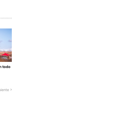
n todo
uiente