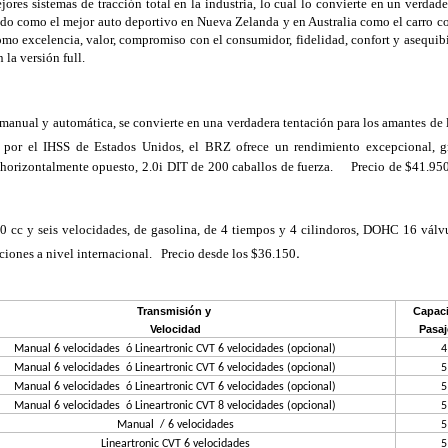
res sistemas de tracción total en la industria, lo cual lo convierte en un verdade
gido como el mejor auto deportivo en Nueva Zelanda y en Australia como el carro co
omo excelencia, valor, compromiso con el consumidor, fidelidad, confort y asequibi
la versión full.  
s manual y automática, se convierte en una verdadera tentación para los amantes de l
s por el IHSS de Estados Unidos, el BRZ ofrece un rendimiento excepcional, gra
horizontalmente opuesto, 2.0i DIT de 200 caballos de fuerza.     Precio de $41.950
 cc y seis velocidades, de gasolina, de 4 tiempos y 4 cilindoros, DOHC 16 válvu
.
ciones a nivel internacional.   Precio desde los $36.150
Transmisión y 
Capaci
Velocidad
Pasaj
Manual 6 velocidades  ó Lineartronic CVT 6 velocidades (opcional)
4
Manual 6 velocidades  ó Lineartronic CVT 6 velocidades (opcional)
5
Manual 6 velocidades  ó Lineartronic CVT 6 velocidades (opcional)
5
Manual 6 velocidades  ó Lineartronic CVT 8 velocidades (opcional)
5
Manual  / 6 velocidades
5
Lineartronic CVT 6 velocidades
5