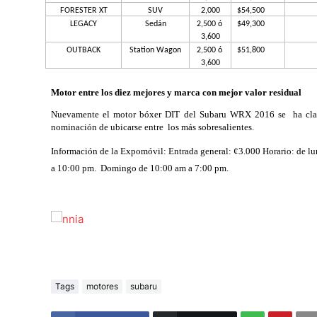
FORESTER XT
SUV
2,000
$54,500
LEGACY
Sedán
2,500 ó 
$49,300
3,600
OUTBACK
Station Wagon
2,500 ó 
$51,800
3,600
Motor entre los diez mejores y marca con mejor valor residual
Nuevamente el motor bóxer DIT del Subaru WRX 2016 se  ha clasif
nominación de ubicarse entre  los más sobresalientes. 
Información de la Expomóvil: Entrada general: ¢3.000 Horario: de lu
a 10:00 pm.  Domingo de 10:00 am a 7:00 pm.
Tags
motores
subaru