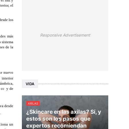
el haz y 
rior, el 
esde los 
Responsive Advertisement
des más 
 sistema 
es de la 
te nuevo 
interior 
ámbrica, 
VIDA
cc  y de 
AXILAS
va desde 
¿Skincare en las axilas? Sí, y
. 
estos son los pasos que
ciona un 
expertos recomiendan