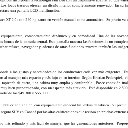
pticos incorporan la tecnología Full Led con un dispositivo adaptativo que varía 
  Los focos traseros ofrecen un diseño interior completamente renovado.  En su inte
destaca una pantalla LCD multifunción.  
ester XT 2.0i con 240 hp, tanto en versión manual como automática.  Su precio va d
n equipamiento, comportamiento dinámico y en comodidad. Una de las noveda
las formas de la consola central. Esta pantalla muestra las funciones de un completo
uchar música, navegador y, además de otras funciones, muestra también las imágen
ponde a los gustos y necesidades de los conductores cada vez más exigentes.  Es
l manejar, más espacio y más lujo en su interior.  Según Kristian Federspiel,  el  
 tapicería de cuero, una cabina muy amplia y confortable.  Posee conexión inal
tá muy bien proporcionado, con un aspecto más atrevido.  Está disponible en 2.500 
 partir de los $49.300 y $55.000.
 3.600 cc con 255 hp, con equipamiento especial full extras de fábrica.  Su precio 
seguro SUV en Canadá por las altas calificaciones que recibió en pruebas extremas
o más refinado y más fácil de manejar que las generaciones anteriores.  Propor