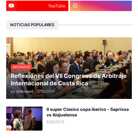
YouTube
NOTICIAS POPULARES
ABOGADOS
Reflexiones del VII Congreso de Arbitraje
Internacional de Costa Rica
by
Unknown
-
2/18/2016
II super Clasico copa iberico - Saprissa
vs Alajuelense
6/25/2013