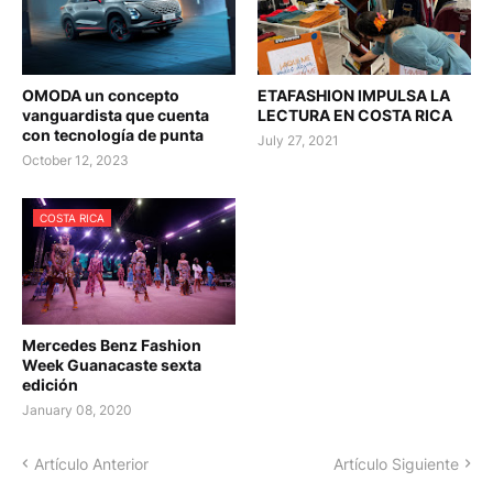
OMODA un concepto
ETAFASHION IMPULSA LA
vanguardista que cuenta
LECTURA EN COSTA RICA
con tecnología de punta
July 27, 2021
October 12, 2023
COSTA RICA
Mercedes Benz Fashion
Week Guanacaste sexta
edición
January 08, 2020
Artículo Anterior
Artículo Siguiente