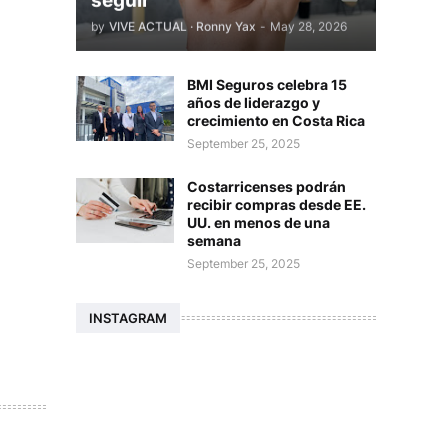
seguir
by
VIVE ACTUAL · Ronny Yax
-
May 28, 2026
BMI Seguros celebra 15
años de liderazgo y
crecimiento en Costa Rica
September 25, 2025
Costarricenses podrán
recibir compras desde EE.
UU. en menos de una
semana
September 25, 2025
INSTAGRAM