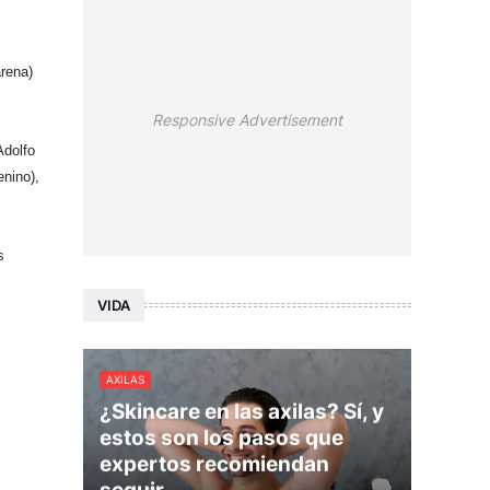
arena)
Responsive Advertisement
Adolfo
nino),
s
VIDA
AXILAS
¿Skincare en las axilas? Sí, y
estos son los pasos que
expertos recomiendan