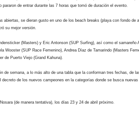
o pararon de entrar durante las 7 horas que tomó de duración el evento.
as abiertas, se dieran gusto en uno de los beach breaks (playa con fondo de 
ró su mejor versión.
indensticker (Masters) y Eric Antonson (SUP Surfing), así como el samareño 
ela Wooster (SUP Race Femenino), Andrea Díaz de Tamarindo (Masters Feme
ber de Puerto Viejo (Grand Kahuna).
fin de semana, a lo más alto de una tabla que la conforman tres fechas, de la
 el decreto de los nuevos campeones en la categorías donde se busca nuevas
sara (de manera tentativa), los días 23 y 24 de abril próximo.