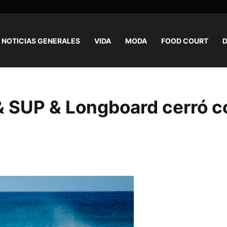
NOTICIAS GENERALES
VIDA
MODA
FOOD COURT
D
& SUP & Longboard cerró c