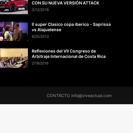
CON SU NUEVA VERSIÓN ATTACK
3/12/2018
II super Clasico copa iberico - Saprissa
vs Alajuelense
6/25/2013
Reflexiones del VII Congreso de
Arbitraje Internacional de Costa Rica
2/18/2016
CONTÁCTO info@viveactual.com