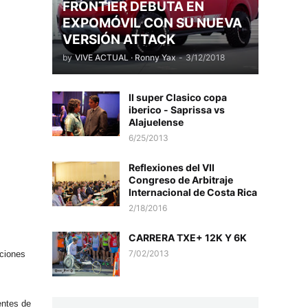
FRONTIER DEBUTA EN
EXPOMÓVIL CON SU NUEVA
VERSIÓN ATTACK
by
VIVE ACTUAL · Ronny Yax
-
3/12/2018
II super Clasico copa
iberico - Saprissa vs
Alajuelense
6/25/2013
Reflexiones del VII
Congreso de Arbitraje
Internacional de Costa Rica
2/18/2016
CARRERA TXE+ 12K Y 6K
7/02/2013
aciones
entes de