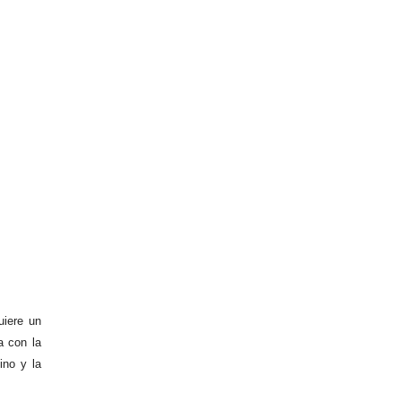
uiere un
a con la
ino y la