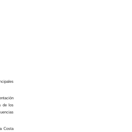
ncipales
entación
s de los
cuencias
ia Costa