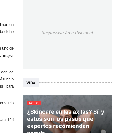
iner, un
de dicho
Responsive Advertisement
n uno de
de mayor
 con las
Mauricio
VIDA
es, para
un vuelo
AXILAS
¿Skincare en las axilas? Sí, y
estos son los pasos que
para 143
expertos recomiendan