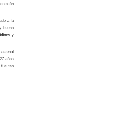
conexión
ado a la
uy buena
rlines y
nacional
 27 años
 fue tan