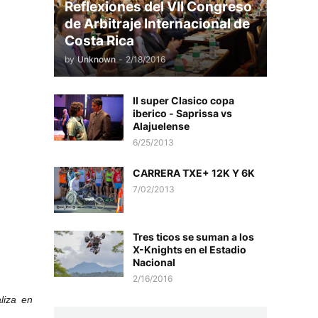
Reflexiones del VII Congreso
de Arbitraje Internacional de
Costa Rica
by
Unknown
-
2/18/2016
II super Clasico copa
iberico - Saprissa vs
Alajuelense
6/25/2013
CARRERA TXE+ 12K Y 6K
7/02/2013
Tres ticos se suman a los
X-Knights en el Estadio
Nacional
2/16/2016
liza en