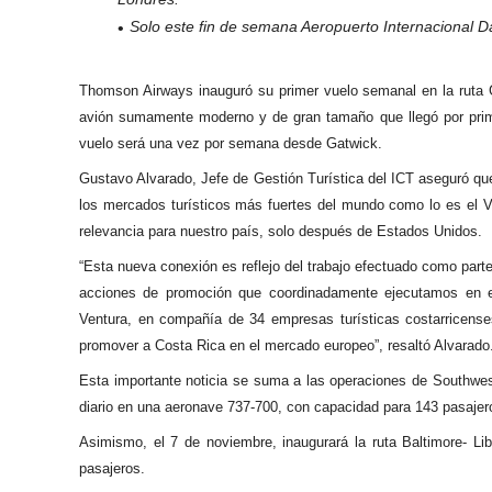
Solo este fin de semana Aeropuerto Internacional Da
Thomson Airways inauguró su primer vuelo semanal en la ruta G
avión sumamente moderno y de gran tamaño que llegó por prim
vuelo será una vez por semana desde Gatwick.
Gustavo Alvarado, Jefe de Gestión Turística del ICT aseguró qu
los mercados turísticos más fuertes del mundo como lo es el V
relevancia para nuestro país, solo después de Estados Unidos.
“Esta nueva conexión es reflejo del trabajo efectuado como part
acciones de promoción que coordinadamente ejecutamos en es
Ventura, en compañía de 34 empresas turísticas costarricense
promover a Costa Rica en el mercado europeo”, resaltó Alvarado
Esta importante noticia se suma a las operaciones de Southwest 
diario en una aeronave 737-700, con capacidad para 143 pasajer
Asimismo, el 7 de noviembre, inaugurará la ruta Baltimore- L
pasajeros.