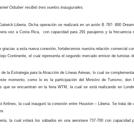
niel Oduber recibió tres vuelos inaugurales.
atwick-Liberia. Dicha operación se realizará en un avión B 787- 800 Dreaml
era vez a Costa Rica, con capacidad para 291 pasajeros y la frecuencia 
e gracias a esta nueva conexión, fortalecemos nuestra relación comercial co
iejo Continente, el cual representa el segundo mercado emisor de turistas 
e de la Estrategia para la Atracción de Líneas Aéreas, lo cual se complementa
te momento, como lo es la participación del Ministro de Turismo, don 
s que se encuentran en la feria WTM, la cual se está realizando en Londr
.
Airlines, la cual inauguró la conexión entre Houston – Liberia. Se trata de 
os.
iberia, la cual volará los sábados en una aeronave 737-700 con capacidad 