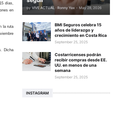
seguir
15 días,
by
VIVE ACTUAL · Ronny Yax
-
May 28, 2026
iones en
BMI Seguros celebra 15
 la ruta
años de liderazgo y
oviembre
crecimiento en Costa Rica
September 25, 2025
s. Dicha
Costarricenses podrán
recibir compras desde EE.
UU. en menos de una
semana
September 25, 2025
INSTAGRAM