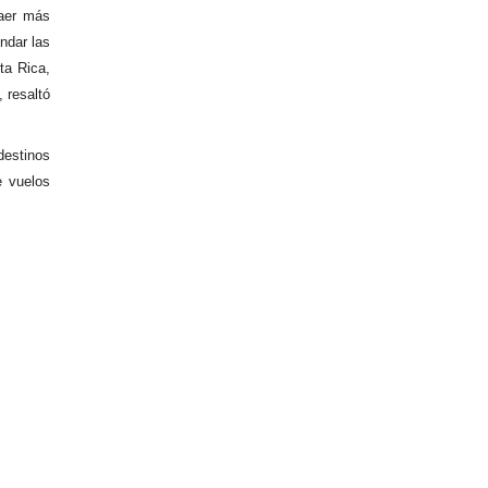
raer más
ndar las
ta Rica,
 resaltó
destinos
e vuelos